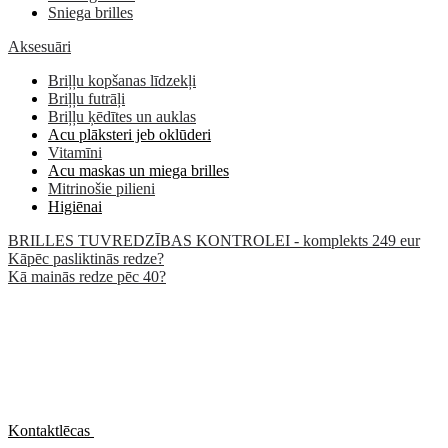
Sniega brilles
Aksesuāri
Briļļu kopšanas līdzekļi
Briļļu futrāļi
Briļļu ķēdītes un auklas
Acu plāksteri jeb oklūderi
Vitamīni
Acu maskas un miega brilles
Mitrinošie pilieni
Higiēnai
BRILLES TUVREDZĪBAS KONTROLEI - komplekts 249 eur
Kāpēc pasliktinās redze?
Kā mainās redze pēc 40?
Kontaktlēcas