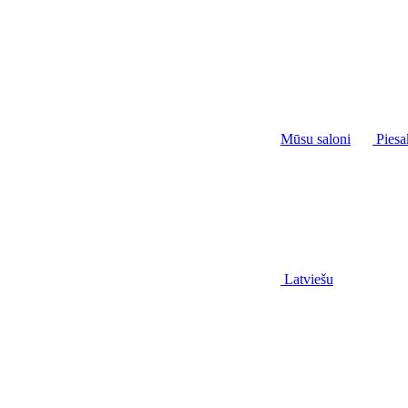
Mūsu saloni
Piesa
Latviešu