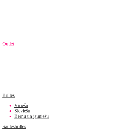
Outlet
Brilles
Vīriešu
Sieviešu
Bērnu un jauniešu
Saulesbrilles