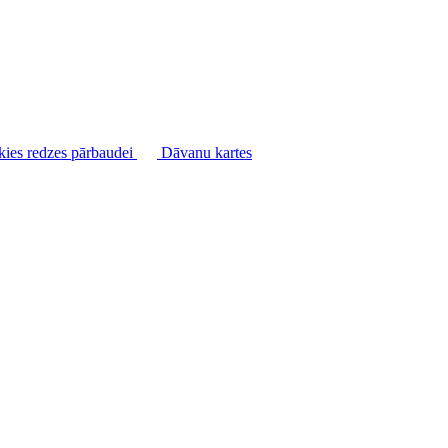
kies redzes pārbaudei
Dāvanu kartes