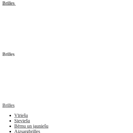
Brilles
Brilles
Brilles
Vīriešu
Sieviešu
Bērnu un jauniešu
Aizsargbrilles