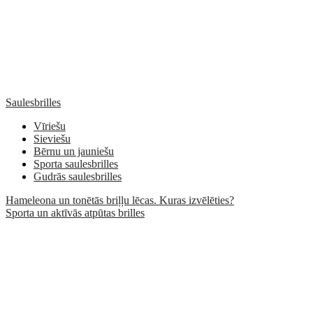
Saulesbrilles
Vīriešu
Sieviešu
Bērnu un jauniešu
Sporta saulesbrilles
Gudrās saulesbrilles
Hameleona un tonētās briļļu lēcas. Kuras izvēlēties?
Sporta un aktīvās atpūtas brilles