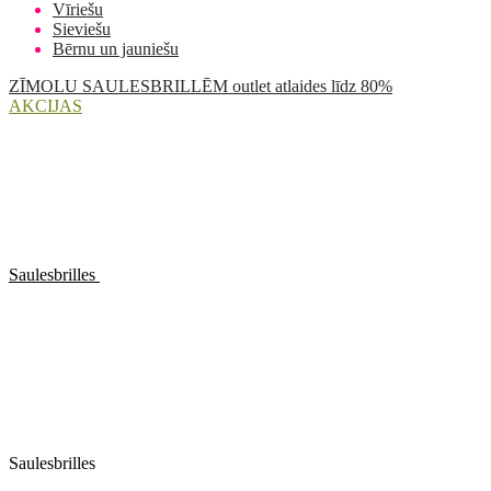
Vīriešu
Sieviešu
Bērnu un jauniešu
ZĪMOLU SAULESBRILLĒM outlet atlaides līdz 80%
AKCIJAS
Saulesbrilles
Saulesbrilles