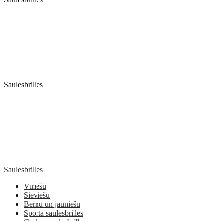
Saulesbrilles
Saulesbrilles
Vīriešu
Sieviešu
Bērnu un jauniešu
Sporta saulesbrilles