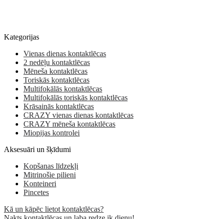
Kategorijas
Vienas dienas kontaktlēcas
2 nedēļu kontaktlēcas
Mēneša kontaktlēcas
Toriskās kontaktlēcas
Multifokālās kontaktlēcas
Multifokālās toriskās kontaktlēcas
Krāsainās kontaktlēcas
CRAZY vienas dienas kontaktlēcas
CRAZY mēneša kontaktlēcas
Miopijas kontrolei
Aksesuāri un šķīdumi
Kopšanas līdzekļi
Mitrinošie pilieni
Konteineri
Pincetes
Kā un kāpēc lietot kontaktlēcas?
Nakts kontaktlēcas un laba redze ik dienu!