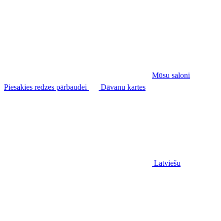
Mūsu saloni
Piesakies redzes pārbaudei
Dāvanu kartes
Latviešu