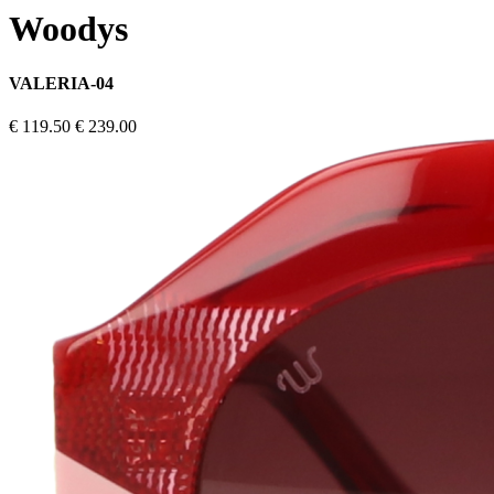
Woodys
VALERIA-04
€ 119.50
€ 239.00