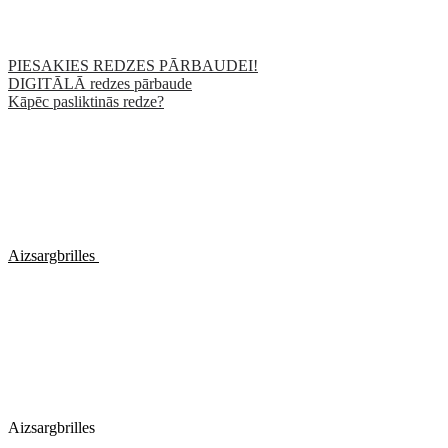
PIESAKIES REDZES PĀRBAUDEI!
DIGITĀLĀ redzes pārbaude
Kāpēc pasliktinās redze?
Aizsargbrilles
Aizsargbrilles