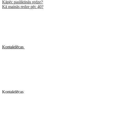
Kāpēc pasliktinās redze?
Kā mainās redze pēc 40?
Kontaktlēcas
Kontaktlēcas