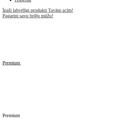
Īpaši labvēlīgi produkti Tavām acīm!
Pagarini savu briļļu mūžu!
Premium
Premium