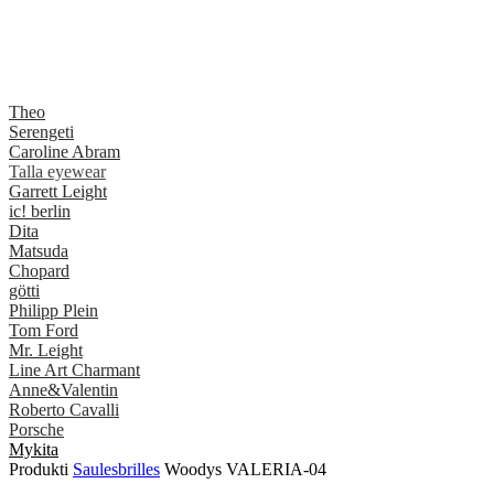
Theo
Serengeti
Caroline Abram
Talla eyewear
Garrett Leight
ic! berlin
Dita
Matsuda
Chopard
götti
Philipp Plein
Tom Ford
Mr. Leight
Line Art Charmant
Anne&Valentin
Roberto Cavalli
Porsche
Mykita
Produkti
Saulesbrilles
Woodys VALERIA-04