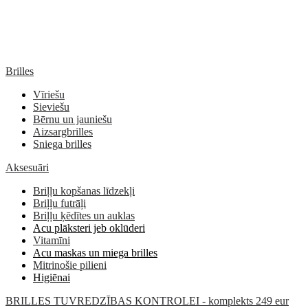
Brilles
Vīriešu
Sieviešu
Bērnu un jauniešu
Aizsargbrilles
Sniega brilles
Aksesuāri
Briļļu kopšanas līdzekļi
Briļļu futrāļi
Briļļu ķēdītes un auklas
Acu plāksteri jeb oklūderi
Vitamīni
Acu maskas un miega brilles
Mitrinošie pilieni
Higiēnai
BRILLES TUVREDZĪBAS KONTROLEI - komplekts 249 eur