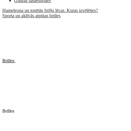
Gudrās saulesbrilles
Hameleona un tonētās briļļu lēcas. Kuras izvēlēties?
Sporta un aktīvās atpūtas brilles
Brilles
Brilles