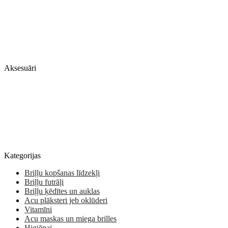
Aksesuāri
Kategorijas
Briļļu kopšanas līdzekļi
Briļļu futrāļi
Briļļu ķēdītes un auklas
Acu plāksteri jeb oklūderi
Vitamīni
Acu maskas un miega brilles
Higiēnai