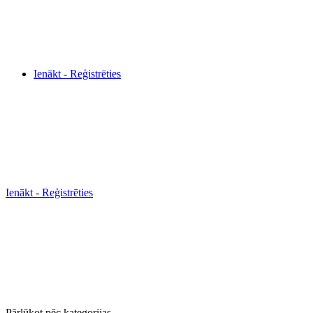
Ienākt - Reģistrēties
Ienākt - Reģistrēties
Pārlūkot pēc kategorijas