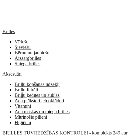
Brilles
Vīriešu
Sieviešu
Bērnu un jauniešu
Aizsargbrilles
Sniega brilles
Aksesuāri
Briļļu kopšanas līdzekļi
Briļļu futrāļi
Briļļu ķēdītes un auklas
Acu plāksteri jeb oklūderi
Vitamīni
Acu maskas un miega brilles
Mitrinošie pilieni
Higiēnai
BRILLES TUVREDZĪBAS KONTROLEI - komplekts 249 eur