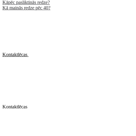
Kāpēc pasliktinās redze?
Kā mainās redze pēc 40?
Kontaktlēcas
Kontaktlēcas