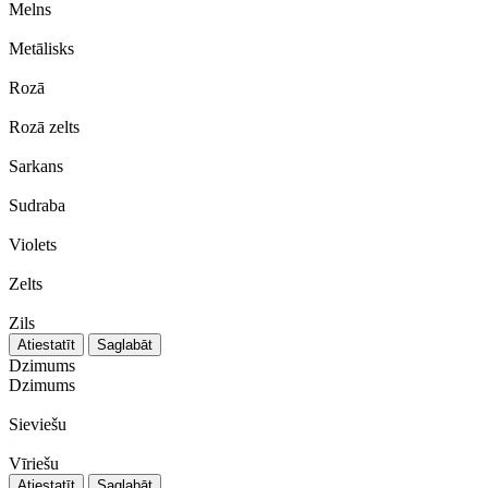
Melns
Metālisks
Rozā
Rozā zelts
Sarkans
Sudraba
Violets
Zelts
Zils
Atiestatīt
Saglabāt
Dzimums
Dzimums
Sieviešu
Vīriešu
Atiestatīt
Saglabāt