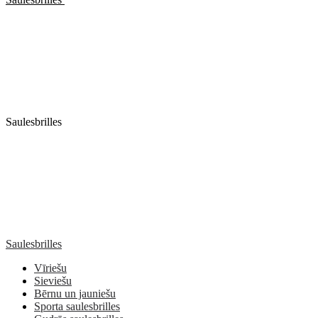
Saulesbrilles
Saulesbrilles
Vīriešu
Sieviešu
Bērnu un jauniešu
Sporta saulesbrilles