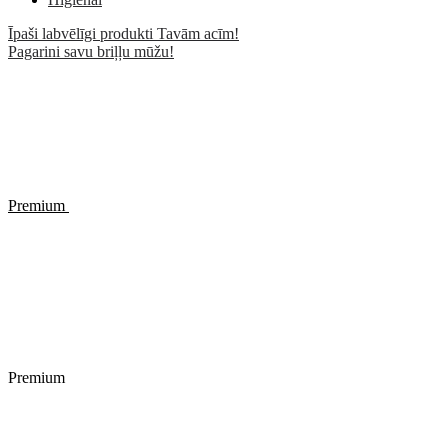
Īpaši labvēlīgi produkti Tavām acīm!
Pagarini savu briļļu mūžu!
Premium
Premium