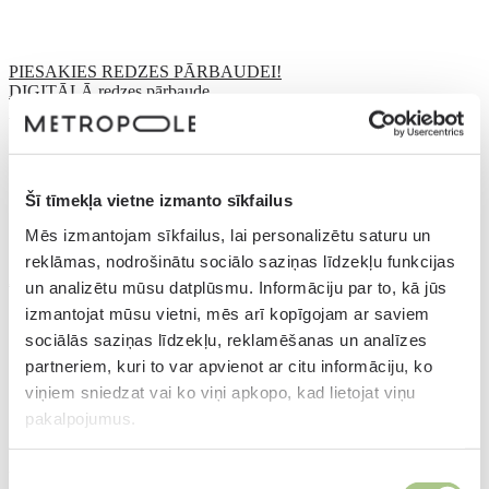
PIESAKIES REDZES PĀRBAUDEI!
DIGITĀLĀ redzes pārbaude
Kāpēc pasliktinās redze?
Šī tīmekļa vietne izmanto sīkfailus
Mēs izmantojam sīkfailus, lai personalizētu saturu un
reklāmas, nodrošinātu sociālo saziņas līdzekļu funkcijas
Aizsargbrilles
un analizētu mūsu datplūsmu. Informāciju par to, kā jūs
izmantojat mūsu vietni, mēs arī kopīgojam ar saviem
sociālās saziņas līdzekļu, reklamēšanas un analīzes
partneriem, kuri to var apvienot ar citu informāciju, ko
viņiem sniedzat vai ko viņi apkopo, kad lietojat viņu
pakalpojumus.
Aizsargbrilles
Piekrišanas