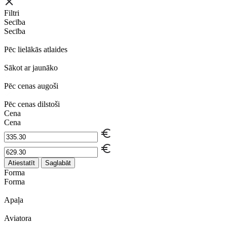
Filtri
Secība
Secība
Pēc lielākās atlaides
Sākot ar jaunāko
Pēc cenas augoši
Pēc cenas dilstoši
Cena
Cena
Atiestatīt
Saglabāt
Forma
Forma
Apaļa
Aviatora