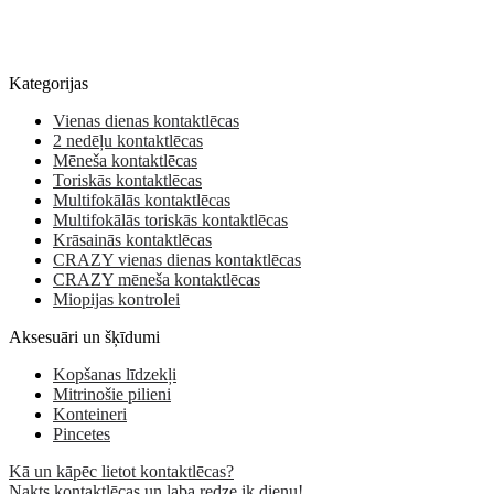
Kategorijas
Vienas dienas kontaktlēcas
2 nedēļu kontaktlēcas
Mēneša kontaktlēcas
Toriskās kontaktlēcas
Multifokālās kontaktlēcas
Multifokālās toriskās kontaktlēcas
Krāsainās kontaktlēcas
CRAZY vienas dienas kontaktlēcas
CRAZY mēneša kontaktlēcas
Miopijas kontrolei
Aksesuāri un šķīdumi
Kopšanas līdzekļi
Mitrinošie pilieni
Konteineri
Pincetes
Kā un kāpēc lietot kontaktlēcas?
Nakts kontaktlēcas un laba redze ik dienu!