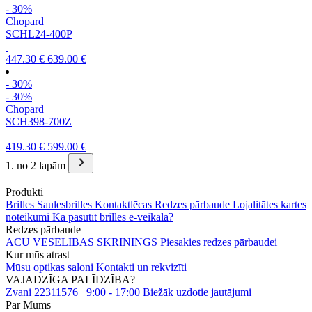
- 30%
Chopard
SCHL24-400P
447.30 €
639.00 €
- 30%
- 30%
Chopard
SCH398-700Z
419.30 €
599.00 €
1. no 2 lapām
Produkti
Brilles
Saulesbrilles
Kontaktlēcas
Redzes pārbaude
Lojalitātes kartes
noteikumi
Kā pasūtīt brilles e-veikalā?
Redzes pārbaude
ACU VESELĪBAS SKRĪNINGS
Piesakies redzes pārbaudei
Kur mūs atrast
Mūsu optikas saloni
Kontakti un rekvizīti
VAJADZĪGA PALĪDZĪBA?
Zvani 22311576
9:00 - 17:00
Biežāk uzdotie jautājumi
Par Mums