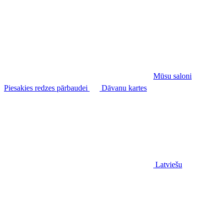
Mūsu saloni
Piesakies redzes pārbaudei
Dāvanu kartes
Latviešu