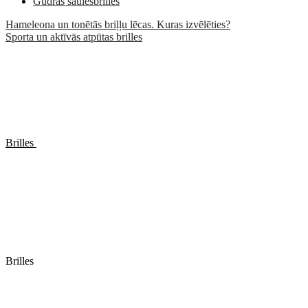
Gudrās saulesbrilles
Hameleona un tonētās briļļu lēcas. Kuras izvēlēties?
Sporta un aktīvās atpūtas brilles
Brilles
Brilles