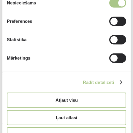
Nepieciešams
izvēle
Preferences
Statistika
Kategorijas
Aizsargbrilles darbam
Mārketings
Sniega brilles
Bolle Safety darba drošības brilles
Bolle aizsargbrilles ziemas sportam
Rādīt detalizēti
Atļaut visu
Ļaut atlasi
Aksesuāri