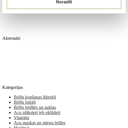
Noraidīt
Aksesuāri
Kategorijas
Briļļu kopšanas līdzekļi
Briļļu futrāļi
Briļļu ķēdītes un auklas
Acu plāksteri jeb oklūderi
Vitamīni
Acu maskas un miega brilles
Higiēnai