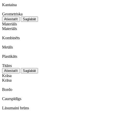
Kantaina
Ģeometriska
Atiestatīt
Saglabāt
Materiāls
Materiāls
Kombinēts
Metāls
Plastikāts
Titāns
Atiestatīt
Saglabāt
Krāsa
Krāsa
Bordo
Caurspīdīgs
Lāsumaini brūns