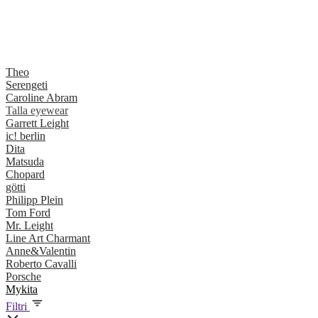
Theo
Serengeti
Caroline Abram
Talla eyewear
Garrett Leight
ic! berlin
Dita
Matsuda
Chopard
götti
Philipp Plein
Tom Ford
Mr. Leight
Line Art Charmant
Anne&Valentin
Roberto Cavalli
Porsche
Mykita
Filtri