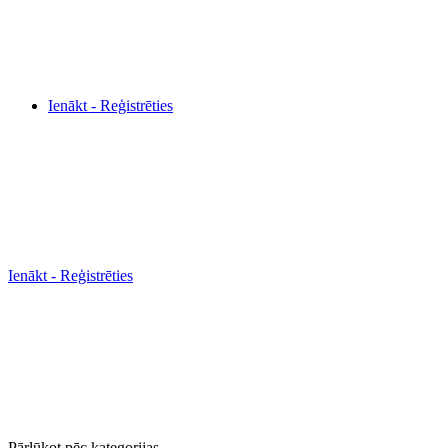
Ienākt - Reģistrēties
Ienākt - Reģistrēties
Pārlūkot pēc kategorijas