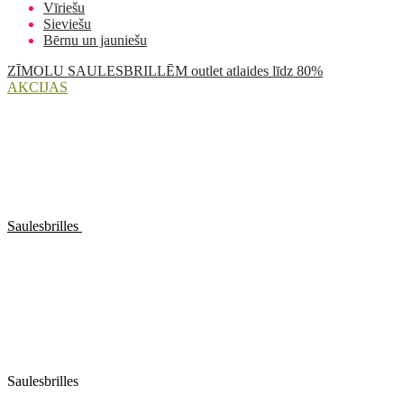
Vīriešu
Sieviešu
Bērnu un jauniešu
ZĪMOLU SAULESBRILLĒM outlet atlaides līdz 80%
AKCIJAS
Saulesbrilles
Saulesbrilles