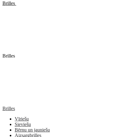
Brilles
Brilles
Brilles
Vīriešu
Sieviešu
Bērnu un jauniešu
Aizsargbrilles