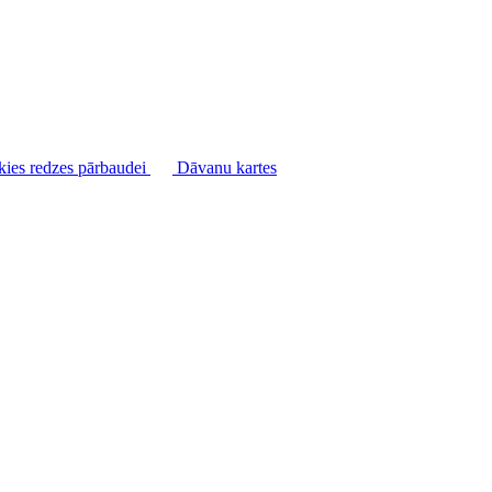
kies redzes pārbaudei
Dāvanu kartes