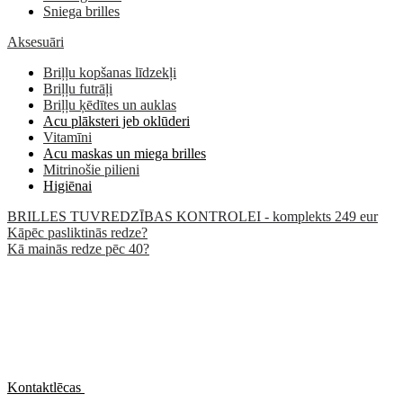
Sniega brilles
Aksesuāri
Briļļu kopšanas līdzekļi
Briļļu futrāļi
Briļļu ķēdītes un auklas
Acu plāksteri jeb oklūderi
Vitamīni
Acu maskas un miega brilles
Mitrinošie pilieni
Higiēnai
BRILLES TUVREDZĪBAS KONTROLEI - komplekts 249 eur
Kāpēc pasliktinās redze?
Kā mainās redze pēc 40?
Kontaktlēcas