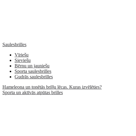
Saulesbrilles
Vīriešu
Sieviešu
Bērnu un jauniešu
Sporta saulesbrilles
Gudrās saulesbrilles
Hameleona un tonētās briļļu lēcas. Kuras izvēlēties?
Sporta un aktīvās atpūtas brilles