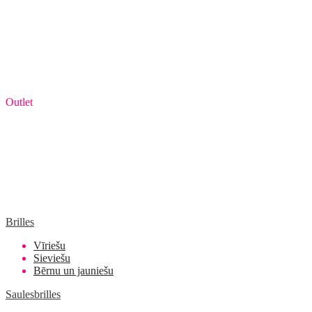
Outlet
Brilles
Vīriešu
Sieviešu
Bērnu un jauniešu
Saulesbrilles