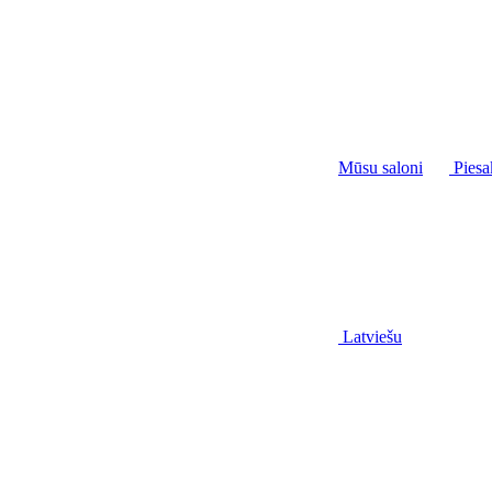
Mūsu saloni
Piesa
Latviešu