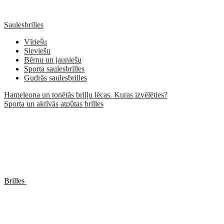
Saulesbrilles
Vīriešu
Sieviešu
Bērnu un jauniešu
Sporta saulesbrilles
Gudrās saulesbrilles
Hameleona un tonētās briļļu lēcas. Kuras izvēlēties?
Sporta un aktīvās atpūtas brilles
Brilles