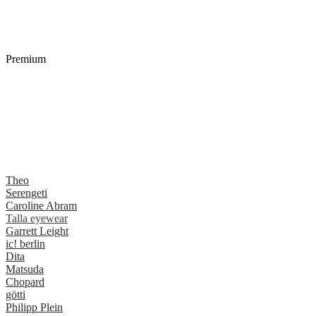
Premium
Theo
Serengeti
Caroline Abram
Talla eyewear
Garrett Leight
ic! berlin
Dita
Matsuda
Chopard
götti
Philipp Plein