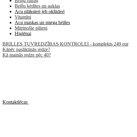
Briļļu futrāļi
Briļļu ķēdītes un auklas
Acu plāksteri jeb oklūderi
Vitamīni
Acu maskas un miega brilles
Mitrinošie pilieni
Higiēnai
BRILLES TUVREDZĪBAS KONTROLEI - komplekts 249 eur
Kāpēc pasliktinās redze?
Kā mainās redze pēc 40?
Kontaktlēcas