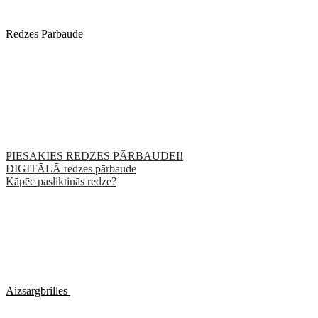
Redzes Pārbaude
PIESAKIES REDZES PĀRBAUDEI!
DIGITĀLĀ redzes pārbaude
Kāpēc pasliktinās redze?
Aizsargbrilles