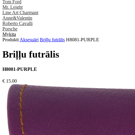
Tom Ford
Mr. Leight
Line Art Charmant
Anne&Valentin
Roberto Cavalli
Porsche
Mykita
Produkti
Aksesuāri
Briļļu futrālis
H8081-PURPLE
Briļļu futrālis
H8081-PURPLE
€ 15.00