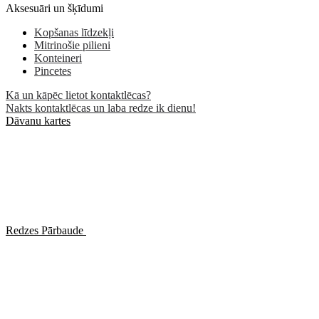
Aksesuāri un šķīdumi
Kopšanas līdzekļi
Mitrinošie pilieni
Konteineri
Pincetes
Kā un kāpēc lietot kontaktlēcas?
Nakts kontaktlēcas un laba redze ik dienu!
Dāvanu kartes
Redzes Pārbaude