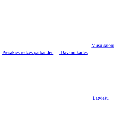
Mūsu saloni
Piesakies redzes pārbaudei
Dāvanu kartes
Latviešu