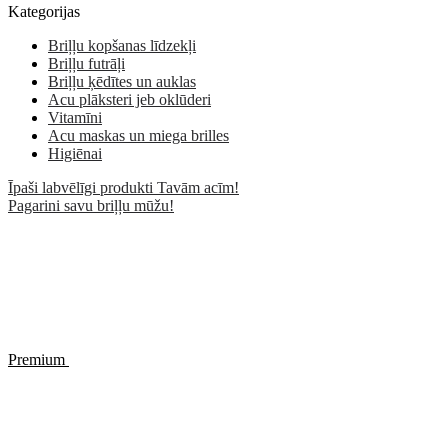
Kategorijas
Briļļu kopšanas līdzekļi
Briļļu futrāļi
Briļļu ķēdītes un auklas
Acu plāksteri jeb oklūderi
Vitamīni
Acu maskas un miega brilles
Higiēnai
Īpaši labvēlīgi produkti Tavām acīm!
Pagarini savu briļļu mūžu!
Premium