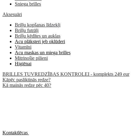
Sniega brilles
Aksesuāri
Briļļu kopšanas līdzekļi
Briļļu futrāļi
Briļļu ķēdītes un auklas
Acu plāksteri jeb oklūderi
Vitamīni
Acu maskas un miega brilles
Mitrinošie pilieni
Higiēnai
BRILLES TUVREDZĪBAS KONTROLEI - komplekts 249 eur
Kāpēc pasliktinās redze?
Kā mainās redze pēc 40?
Kontaktlēcas