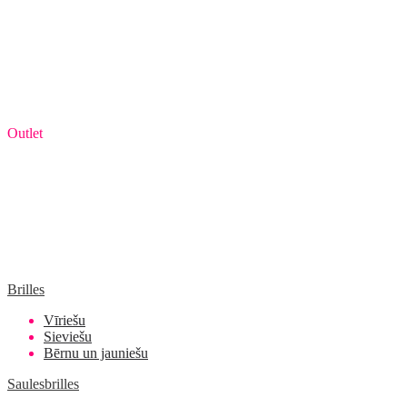
Outlet
Brilles
Vīriešu
Sieviešu
Bērnu un jauniešu
Saulesbrilles