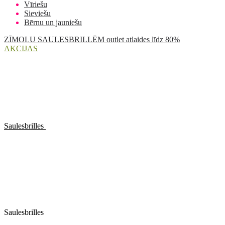
Vīriešu
Sieviešu
Bērnu un jauniešu
ZĪMOLU SAULESBRILLĒM outlet atlaides līdz 80%
AKCIJAS
Saulesbrilles
Saulesbrilles