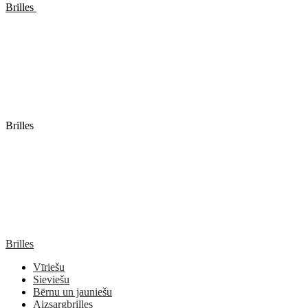
Brilles
Brilles
Brilles
Vīriešu
Sieviešu
Bērnu un jauniešu
Aizsargbrilles