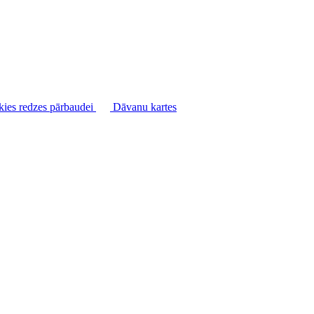
kies redzes pārbaudei
Dāvanu kartes