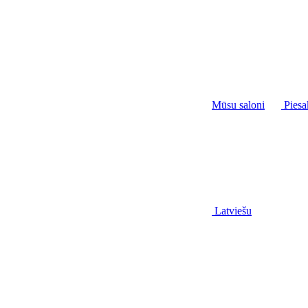
Mūsu saloni
Piesa
Latviešu