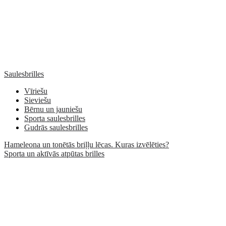
Saulesbrilles
Vīriešu
Sieviešu
Bērnu un jauniešu
Sporta saulesbrilles
Gudrās saulesbrilles
Hameleona un tonētās briļļu lēcas. Kuras izvēlēties?
Sporta un aktīvās atpūtas brilles