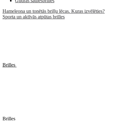
Gudrās saulesbrilles
Hameleona un tonētās briļļu lēcas. Kuras izvēlēties?
Sporta un aktīvās atpūtas brilles
Brilles
Brilles