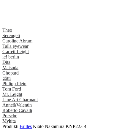
Theo
Serengeti
Caroline Abram
Talla eyewear
Garrett Leight
ic! berlin
Dita
Matsuda
Chopard
götti
Philipp Plein
Tom Ford
Mr. Leight
Line Art Charmant
Anne&Valentin
Roberto Cavalli
Porsche
Mykita
Produkti
Brilles
Kioto Nakamura KNP223-4