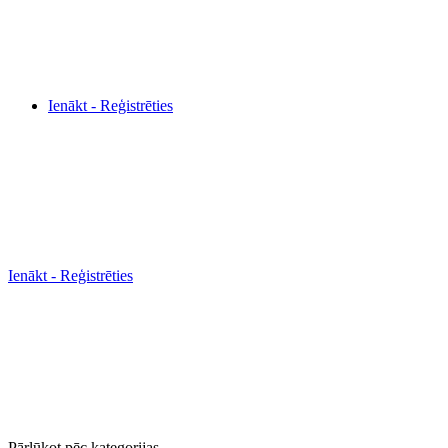
Ienākt - Reģistrēties
Ienākt - Reģistrēties
Pārlūkot pēc kategorijas