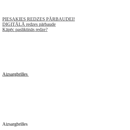
PIESAKIES REDZES PĀRBAUDEI!
DIGITĀLĀ redzes pārbaude
Kāpēc pasliktinās redze?
Aizsargbrilles
Aizsargbrilles