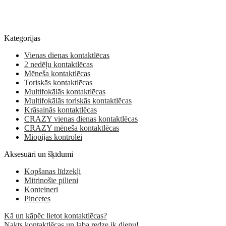
Kategorijas
Vienas dienas kontaktlēcas
2 nedēļu kontaktlēcas
Mēneša kontaktlēcas
Toriskās kontaktlēcas
Multifokālās kontaktlēcas
Multifokālās toriskās kontaktlēcas
Krāsainās kontaktlēcas
CRAZY vienas dienas kontaktlēcas
CRAZY mēneša kontaktlēcas
Miopijas kontrolei
Aksesuāri un šķīdumi
Kopšanas līdzekļi
Mitrinošie pilieni
Konteineri
Pincetes
Kā un kāpēc lietot kontaktlēcas?
Nakts kontaktlēcas un laba redze ik dienu!