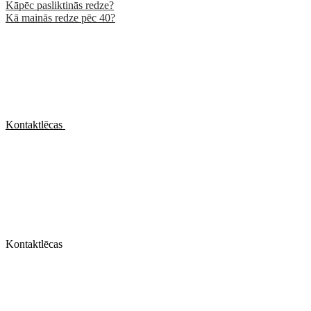
Kāpēc pasliktinās redze?
Kā mainās redze pēc 40?
Kontaktlēcas
Kontaktlēcas