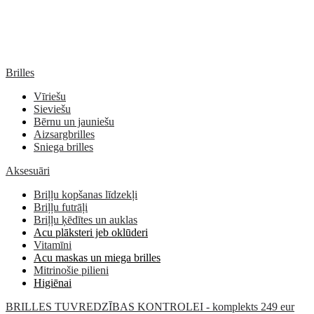
Brilles
Vīriešu
Sieviešu
Bērnu un jauniešu
Aizsargbrilles
Sniega brilles
Aksesuāri
Briļļu kopšanas līdzekļi
Briļļu futrāļi
Briļļu ķēdītes un auklas
Acu plāksteri jeb oklūderi
Vitamīni
Acu maskas un miega brilles
Mitrinošie pilieni
Higiēnai
BRILLES TUVREDZĪBAS KONTROLEI - komplekts 249 eur