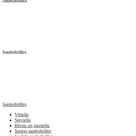
Saulesbrilles
Saulesbrilles
Vīriešu
Sieviešu
Bērnu un jauniešu
Sporta saulesbrilles