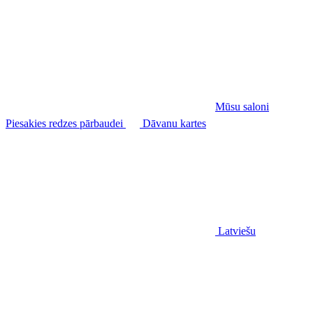
Mūsu saloni
Piesakies redzes pārbaudei
Dāvanu kartes
Latviešu