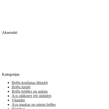
Aksesuāri
Kategorijas
Briļļu kopšanas līdzekļi
Briļļu futrāļi
Briļļu ķēdītes un auklas
Acu plāksteri jeb oklūderi
Vitamīni
Acu maskas un miega brilles
Higiēnai