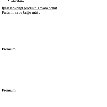
Īpaši labvēlīgi produkti Tavām acīm!
Pagarini savu briļļu mūžu!
Premium
Premium