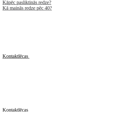
Kāpēc pasliktinās redze?
Kā mainās redze pēc 40?
Kontaktlēcas
Kontaktlēcas