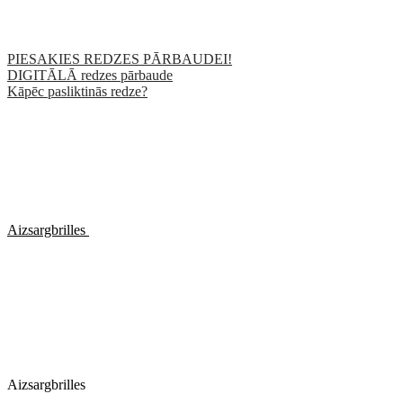
PIESAKIES REDZES PĀRBAUDEI!
DIGITĀLĀ redzes pārbaude
Kāpēc pasliktinās redze?
Aizsargbrilles
Aizsargbrilles