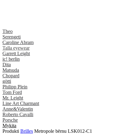
Theo
Serengeti
Caroline Abram
Talla eyewear
Garrett Leight
ic! berlin
Dita
Matsuda
Chopard
götti
Philipp Plein
Tom Ford
Mr. Leight
Line Art Charmant
Anne&Valentin
Roberto Cavalli
Porsche
Mykita
Produkti
Brilles
Metropole bērnu LSK012-C1