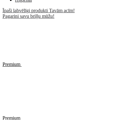
Īpaši labvēlīgi produkti Tavām acīm!
Pagarini savu briļļu mūžu!
Premium
Premium