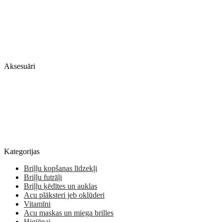
Aksesuāri
Kategorijas
Briļļu kopšanas līdzekļi
Briļļu futrāļi
Briļļu ķēdītes un auklas
Acu plāksteri jeb oklūderi
Vitamīni
Acu maskas un miega brilles
Higiēnai