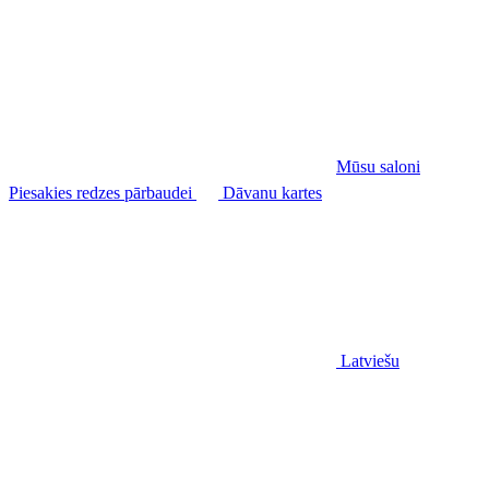
Mūsu saloni
Piesakies redzes pārbaudei
Dāvanu kartes
Latviešu