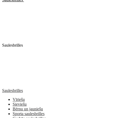
Saulesbrilles
Saulesbrilles
Vīriešu
Sieviešu
Bērnu un jauniešu
Sporta saulesbrilles