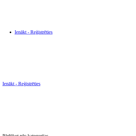
Ienākt - Reģistrēties
Ienākt - Reģistrēties
Pārlūkot pēc kategorijas