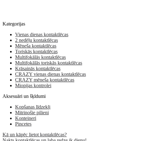
Kategorijas
Vienas dienas kontaktlēcas
2 nedēļu kontaktlēcas
Mēneša kontaktlēcas
Toriskās kontaktlēcas
Multifokālās kontaktlēcas
Multifokālās toriskās kontaktlēcas
Krāsainās kontaktlēcas
CRAZY vienas dienas kontaktlēcas
CRAZY mēneša kontaktlēcas
Miopijas kontrolei
Aksesuāri un šķīdumi
Kopšanas līdzekļi
Mitrinošie pilieni
Konteineri
Pincetes
Kā un kāpēc lietot kontaktlēcas?
Nakts kontaktlēcas un laba redze ik dienu!