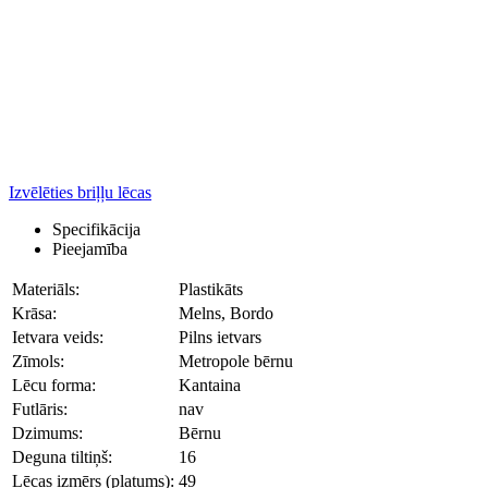
Izvēlēties briļļu lēcas
Specifikācija
Pieejamība
Materiāls:
Plastikāts
Krāsa:
Melns, Bordo
Ietvara veids:
Pilns ietvars
Zīmols:
Metropole bērnu
Lēcu forma:
Kantaina
Futlāris:
nav
Dzimums:
Bērnu
Deguna tiltiņš:
16
Lēcas izmērs (platums):
49