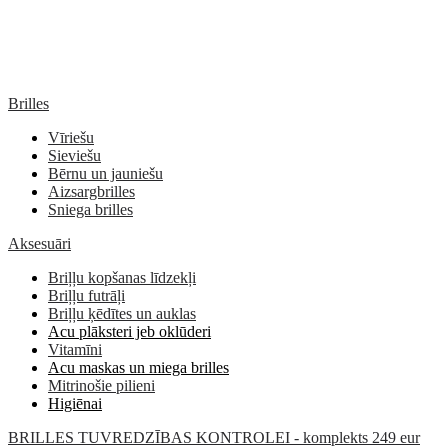
Brilles
Vīriešu
Sieviešu
Bērnu un jauniešu
Aizsargbrilles
Sniega brilles
Aksesuāri
Briļļu kopšanas līdzekļi
Briļļu futrāļi
Briļļu ķēdītes un auklas
Acu plāksteri jeb oklūderi
Vitamīni
Acu maskas un miega brilles
Mitrinošie pilieni
Higiēnai
BRILLES TUVREDZĪBAS KONTROLEI - komplekts 249 eur