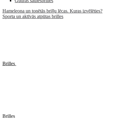
Gudrās saulesbrilles
Hameleona un tonētās briļļu lēcas. Kuras izvēlēties?
Sporta un aktīvās atpūtas brilles
Brilles
Brilles