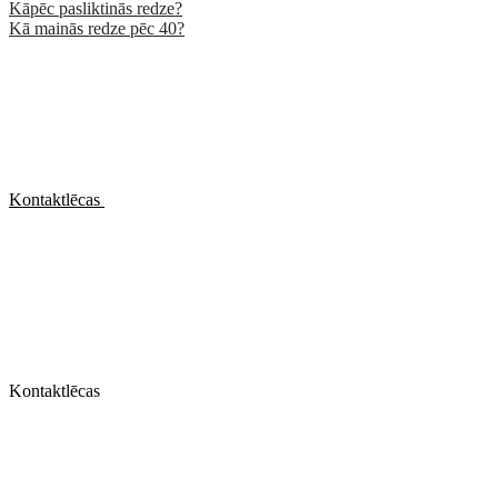
Kāpēc pasliktinās redze?
Kā mainās redze pēc 40?
Kontaktlēcas
Kontaktlēcas