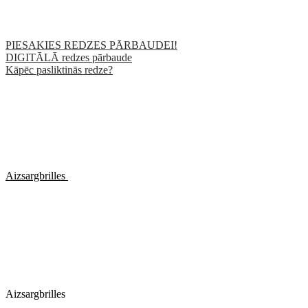
PIESAKIES REDZES PĀRBAUDEI!
DIGITĀLĀ redzes pārbaude
Kāpēc pasliktinās redze?
Aizsargbrilles
Aizsargbrilles