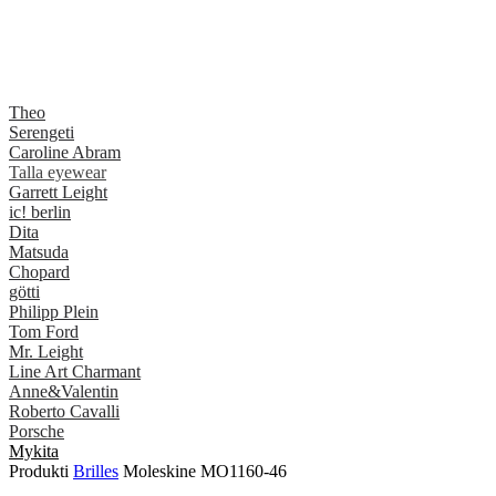
Theo
Serengeti
Caroline Abram
Talla eyewear
Garrett Leight
ic! berlin
Dita
Matsuda
Chopard
götti
Philipp Plein
Tom Ford
Mr. Leight
Line Art Charmant
Anne&Valentin
Roberto Cavalli
Porsche
Mykita
Produkti
Brilles
Moleskine MO1160-46