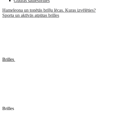
Gudrās saulesbrilles
Hameleona un tonētās briļļu lēcas. Kuras izvēlēties?
Sporta un aktīvās atpūtas brilles
Brilles
Brilles