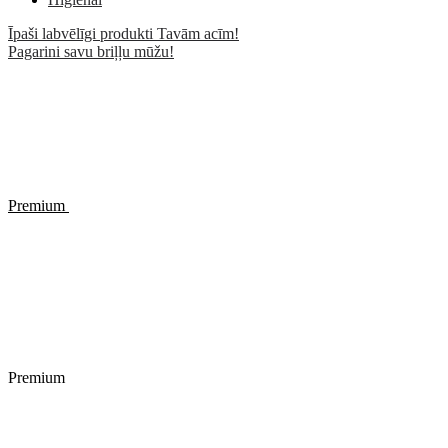
Īpaši labvēlīgi produkti Tavām acīm!
Pagarini savu briļļu mūžu!
Premium
Premium