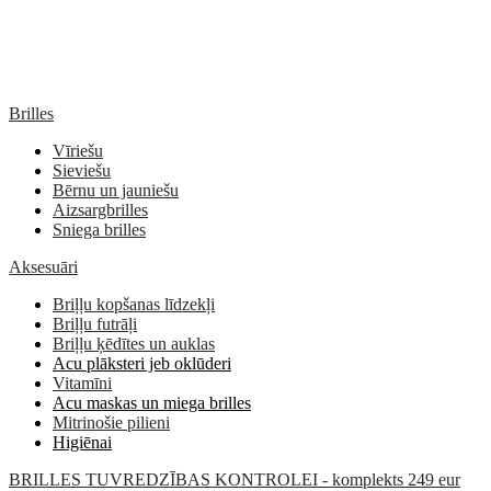
Brilles
Vīriešu
Sieviešu
Bērnu un jauniešu
Aizsargbrilles
Sniega brilles
Aksesuāri
Briļļu kopšanas līdzekļi
Briļļu futrāļi
Briļļu ķēdītes un auklas
Acu plāksteri jeb oklūderi
Vitamīni
Acu maskas un miega brilles
Mitrinošie pilieni
Higiēnai
BRILLES TUVREDZĪBAS KONTROLEI - komplekts 249 eur