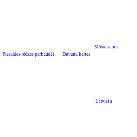
Mūsu saloni
Piesakies redzes pārbaudei
Dāvanu kartes
Latviešu