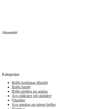
Aksesuāri
Kategorijas
Briļļu kopšanas līdzekļi
Briļļu futrāļi
Briļļu ķēdītes un auklas
Acu plāksteri jeb oklūderi
Vitamīni
Acu maskas un miega brilles
Higiēnai