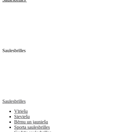
Saulesbrilles
Saulesbrilles
Vīriešu
Sieviešu
Bērnu un jauniešu
Sporta saulesbrilles