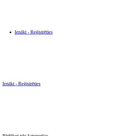
Ienākt - Reģistrēties
Ienākt - Reģistrēties
Pārlūkot pēc kategorijas