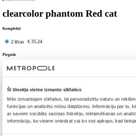
clearcolor phantom Red cat
Komplekti
€
35.24
2 lēcas
Piegāde
Ir noliktavā! Izsūtīšana 1 - 2 darba dienu laikā
Šī tīmekļa vietne izmanto sīkfailus
Mēs izmantojam sīkfailus, lai personalizētu saturu un reklām
funkcijas un analizētu mūsu datplūsmu. Informāciju par to, k
ar saviem sociālās saziņas līdzekļu, reklamēšanas un analīze
informāciju, ko viņiem sniedzat vai ko viņi apkopo, kad lieto