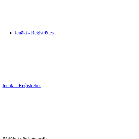
Ienākt - Reģistrēties
Ienākt - Reģistrēties
Pārlūkot pēc kategorijas