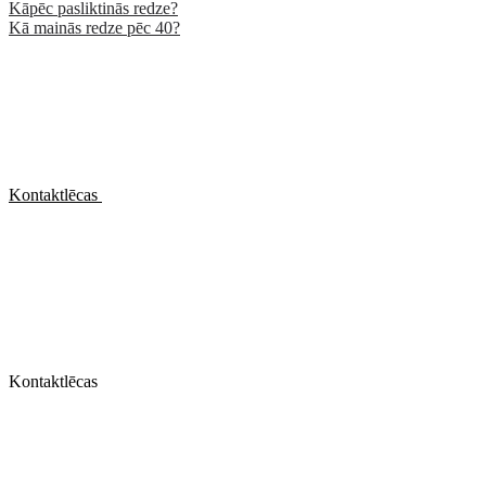
Kāpēc pasliktinās redze?
Kā mainās redze pēc 40?
Kontaktlēcas
Kontaktlēcas