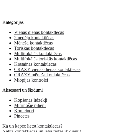
Kategorijas
Vienas dienas kontaktlēcas
2 nedēļu kontaktlēcas
Mēneša kontaktlēcas
Toriskās kontaktlēcas
Multifokālās kontaktlēcas
Multifokālās toriskās kontaktlēcas
Krāsainās kontaktlēcas
CRAZY vienas dienas kontaktlēcas
CRAZY mēneša kontaktlēcas
Miopijas kontrolei
Aksesuāri un šķīdumi
Kopšanas līdzekļi
Mitrinošie pilieni
Konteineri
Pincetes
Kā un kāpēc lietot kontaktlēcas?
Nakts kontaktlēcas un laba redze ik dienu!