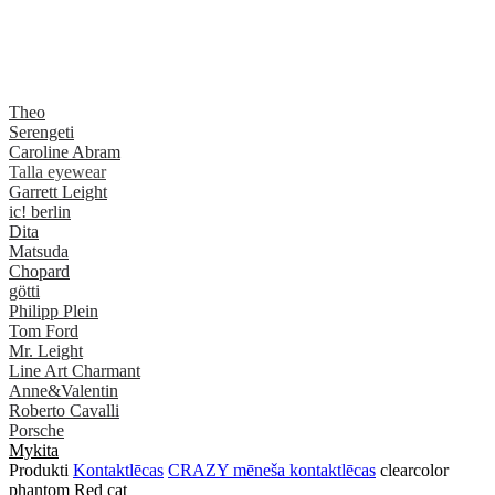
Theo
Serengeti
Caroline Abram
Talla eyewear
Garrett Leight
ic! berlin
Dita
Matsuda
Chopard
götti
Philipp Plein
Tom Ford
Mr. Leight
Line Art Charmant
Anne&Valentin
Roberto Cavalli
Porsche
Mykita
Produkti
Kontaktlēcas
CRAZY mēneša kontaktlēcas
clearcolor
phantom Red cat