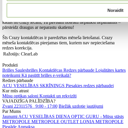
Specifikācija
Noraidīt
Trakulīgi acu skatieni ar crazy kontaktlēcām – tās īpaši piemērotas
tematiskajām ballītēm, karnevāliem, Helovīna dienai. Ieliekot acīs
kādas no crazy lēcām, Tu pavisam noteikti nepaliksi nepamanīts –
pārsteidz draugus ar neparastu skatienu!
Šīs Crazy kontaktlēcas ir paredzētas mēneša lietošanai. Crazy
mēneša kontaktlēcas pieejamas tiem, kuriem nav nepieciešama
redzes korekcija.
Ražotājs:
ClearLab
Produkti
Brilles
Saulesbrilles
Kontaktlēcas
Redzes pārbaude
Lojalitātes kartes
noteikumi
Kā pasūtīt brilles e-veikalā?
Redzes pārbaude
ACU VESELĪBAS SKRĪNINGS
Piesakies redzes pārbaudei
Kur mūs atrast
Mūsu optikas saloni
Kontakti un rekvizīti
VAJADZĪGA PALĪDZĪBA?
Zvani 22311576
9:00 - 17:00
Biežāk uzdotie jautājumi
Par Mums
Jaunumi
ACU VESELĪBAS DIENA
OPTIC GURU - Mūsu stāsts
METROPOLE
METROPOLE OUTLET
LONIA METROPOLE
Piegāde
Apmaksa