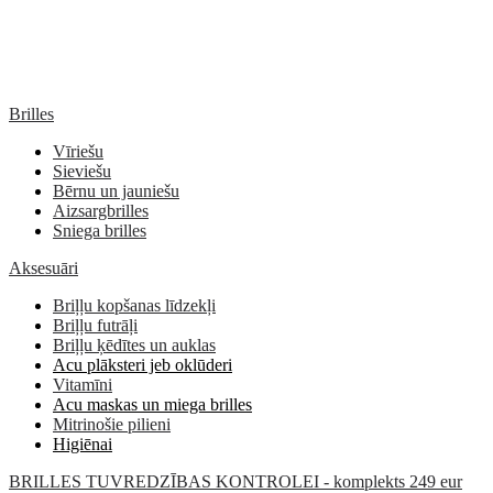
Brilles
Vīriešu
Sieviešu
Bērnu un jauniešu
Aizsargbrilles
Sniega brilles
Aksesuāri
Briļļu kopšanas līdzekļi
Briļļu futrāļi
Briļļu ķēdītes un auklas
Acu plāksteri jeb oklūderi
Vitamīni
Acu maskas un miega brilles
Mitrinošie pilieni
Higiēnai
BRILLES TUVREDZĪBAS KONTROLEI - komplekts 249 eur