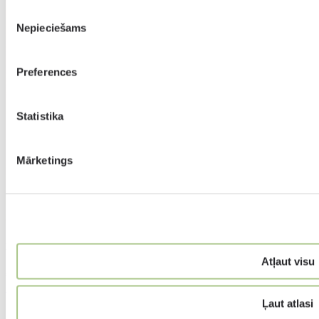
Piekrišanas
Nepieciešams
izvēle
Preferences
Statistika
Mārketings
Komplektu cena
Atļaut visu
€
0.00
Ielikt grozā
Ļaut atlasi
Apraksts