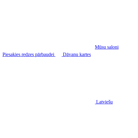
Mūsu saloni
Piesakies redzes pārbaudei
Dāvanu kartes
Latviešu