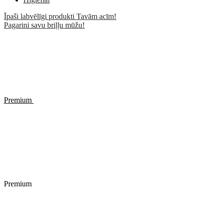
Īpaši labvēlīgi produkti Tavām acīm!
Pagarini savu briļļu mūžu!
Premium
Premium