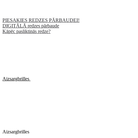
PIESAKIES REDZES PĀRBAUDEI!
DIGITĀLĀ redzes pārbaude
Kāpēc pasliktinās redze?
Aizsargbrilles
Aizsargbrilles