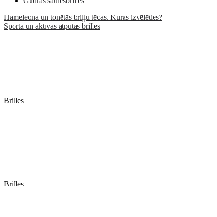
Gudrās saulesbrilles
Hameleona un tonētās briļļu lēcas. Kuras izvēlēties?
Sporta un aktīvās atpūtas brilles
Brilles
Brilles