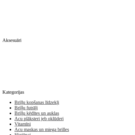
Aksesuāri
Kategorijas
Briļļu kopšanas līdzekļi
Briļļu futrāļi
Briļļu ķēdītes un auklas
Acu plāksteri jeb oklūderi
Vitamīni
Acu maskas un miega brilles
Higiēnai