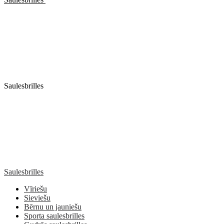
Saulesbrilles
Saulesbrilles
Vīriešu
Sieviešu
Bērnu un jauniešu
Sporta saulesbrilles