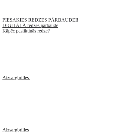
PIESAKIES REDZES PĀRBAUDEI!
DIGITĀLĀ redzes pārbaude
Kāpēc pasliktinās redze?
Aizsargbrilles
Aizsargbrilles