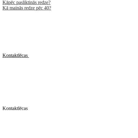
Kāpēc pasliktinās redze?
Kā mainās redze pēc 40?
Kontaktlēcas
Kontaktlēcas