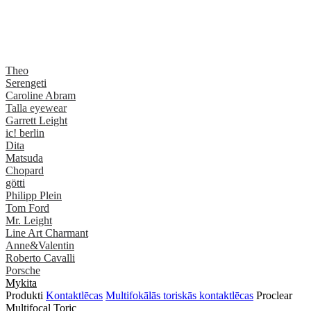
Theo
Serengeti
Caroline Abram
Talla eyewear
Garrett Leight
ic! berlin
Dita
Matsuda
Chopard
götti
Philipp Plein
Tom Ford
Mr. Leight
Line Art Charmant
Anne&Valentin
Roberto Cavalli
Porsche
Mykita
Produkti
Kontaktlēcas
Multifokālās toriskās kontaktlēcas
Proclear
Multifocal Toric