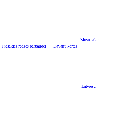
Mūsu saloni
Piesakies redzes pārbaudei
Dāvanu kartes
Latviešu