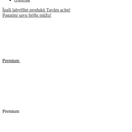
Īpaši labvēlīgi produkti Tavām acīm!
Pagarini savu briļļu mūžu!
Premium
Premium