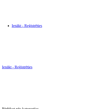
Ienākt - Reģistrēties
Ienākt - Reģistrēties
Pārlūkot pēc kategorijas