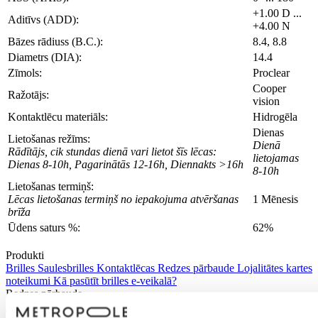
+1.00 D ...
Aditīvs (ADD):
+4.00 N
Bāzes rādiuss (B.C.):
8.4, 8.8
Diametrs (DIA):
14.4
Zīmols:
Proclear
Cooper
Ražotājs:
vision
Kontaktlēcu materiāls:
Hidrogēla
Dienas
Lietošanas režīms:
Dienā
Rādītājs, cik stundas dienā vari lietot šīs lēcas:
lietojamas
Dienas 8-10h, Pagarinātās 12-16h, Diennakts >16h
8-10h
Lietošanas termiņš:
Lēcas lietošanas termiņš no iepakojuma atvēršanas
1 Mēnesis
brīža
Ūdens saturs %:
62%
Produkti
Brilles
Saulesbrilles
Kontaktlēcas
Redzes pārbaude
Lojalitātes kartes
noteikumi
Kā pasūtīt brilles e-veikalā?
Redzes pārbaude
ACU VESELĪBAS SKRĪNINGS
Piesakies redzes pārbaudei