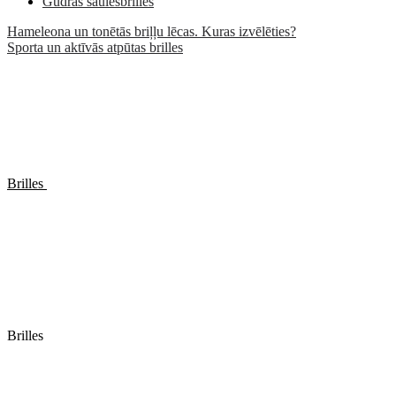
Gudrās saulesbrilles
Hameleona un tonētās briļļu lēcas. Kuras izvēlēties?
Sporta un aktīvās atpūtas brilles
Brilles
Brilles