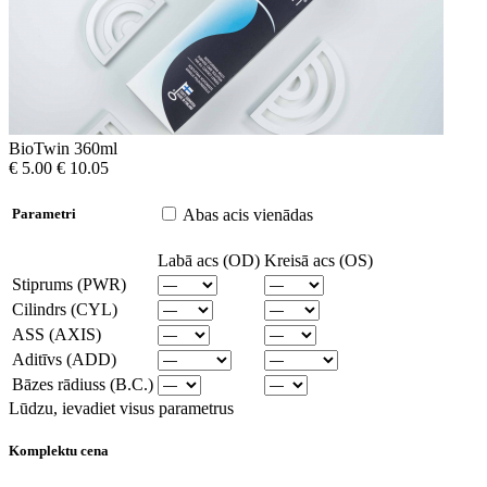
BioTwin 360ml
€ 5.00
€ 10.05
Abas acis vienādas
Parametri
Labā acs (OD)
Kreisā acs (OS)
Stiprums (PWR)
Cilindrs (CYL)
ASS (AXIS)
Aditīvs (ADD)
Bāzes rādiuss (B.C.)
Lūdzu, ievadiet visus parametrus
Komplektu cena