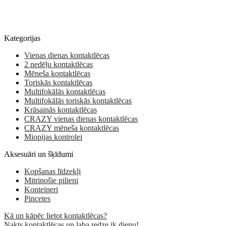
Kategorijas
Vienas dienas kontaktlēcas
2 nedēļu kontaktlēcas
Mēneša kontaktlēcas
Toriskās kontaktlēcas
Multifokālās kontaktlēcas
Multifokālās toriskās kontaktlēcas
Krāsainās kontaktlēcas
CRAZY vienas dienas kontaktlēcas
CRAZY mēneša kontaktlēcas
Miopijas kontrolei
Aksesuāri un šķīdumi
Kopšanas līdzekļi
Mitrinošie pilieni
Konteineri
Pincetes
Kā un kāpēc lietot kontaktlēcas?
Nakts kontaktlēcas un laba redze ik dienu!