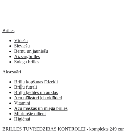
Brilles
Vīriešu
Sieviešu
Bērnu un jauniešu
Aizsargbrilles
Sniega brilles
Aksesuāri
Briļļu kopšanas līdzekļi
Briļļu futrāļi
Briļļu ķēdītes un auklas
Acu plāksteri jeb oklūderi
Vitamīni
Acu maskas un miega brilles
Mitrinošie pilieni
Higiēnai
BRILLES TUVREDZĪBAS KONTROLEI - komplekts 249 eur