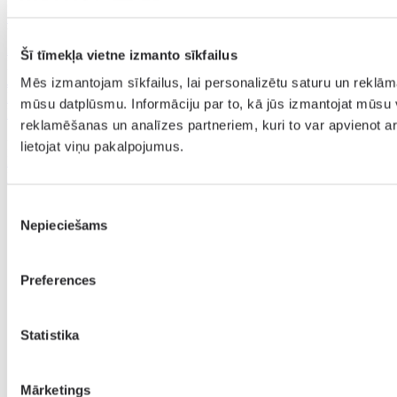
Kur mūs atrast
Mūsu optikas saloni
Kontakti un rekvizīti
VAJADZĪGA PALĪDZĪBA?
Zvani 22311576
9:00 - 17:00
Biežāk uzdotie jautājumi
Šī tīmekļa vietne izmanto sīkfailus
Par Mums
Jaunumi
ACU VESELĪBAS DIENA
OPTIC GURU - Mūsu stāsts
Mēs izmantojam sīkfailus, lai personalizētu saturu un reklām
METROPOLE
METROPOLE OUTLET
LONIA METROPOLE
mūsu datplūsmu. Informāciju par to, kā jūs izmantojat mūsu 
Piegāde
Apmaksa
reklamēšanas un analīzes partneriem, kuri to var apvienot ar 
Sociālie tīkli
METROPOLEOPTIKA.LV
lietojat viņu pakalpojumus.
LIETOŠANAS NOTEIKUMI
DATU DROŠĪBAS POLITIKA
Piekrišanas
Nepieciešams
izvēle
Preferences
Statistika
Mārketings