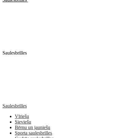
Saulesbrilles
Saulesbrilles
Vīriešu
Sieviešu
Bērnu un jauniešu
Sporta saulesbrilles