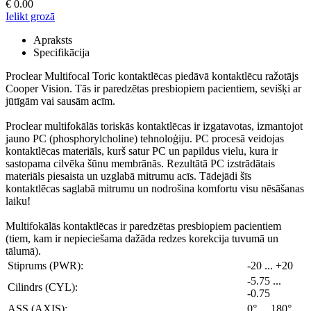
€
0.00
Ielikt grozā
Apraksts
Specifikācija
Proclear Multifocal Toric kontaktlēcas piedāvā kontaktlēcu ražotājs
Cooper Vision. Tās ir paredzētas presbiopiem pacientiem, sevišķi ar
jūtīgām vai sausām acīm.
Proclear multifokālās toriskās kontaktlēcas ir izgatavotas, izmantojot
jauno PC (phosphorylcholine) tehnoloģiju. PC procesā veidojas
kontaktlēcas materiāls, kurš satur PC un papildus vielu, kura ir
sastopama cilvēka šūnu membrānās. Rezultātā PC izstrādātais
materiāls piesaista un uzglabā mitrumu acīs. Tādejādi šīs
kontaktlēcas saglabā mitrumu un nodrošina komfortu visu nēsāšanas
laiku!
Multifokālās kontaktlēcas ir paredzētas presbiopiem pacientiem
(tiem, kam ir nepieciešama dažāda redzes korekcija tuvumā un
tālumā).
Stiprums (PWR):
-20 ... +20
-5.75 ...
Cilindrs (CYL):
-0.75
ASS (AXIS):
0° ... 180°