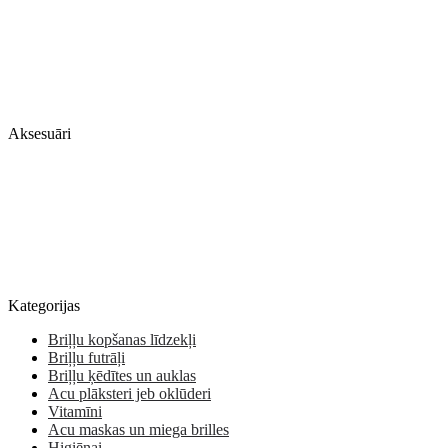
Aksesuāri
Kategorijas
Briļļu kopšanas līdzekļi
Briļļu futrāļi
Briļļu ķēdītes un auklas
Acu plāksteri jeb oklūderi
Vitamīni
Acu maskas un miega brilles
Higiēnai