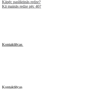
Kāpēc pasliktinās redze?
Kā mainās redze pēc 40?
Kontaktlēcas
Kontaktlēcas