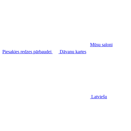
Mūsu saloni
Piesakies redzes pārbaudei
Dāvanu kartes
Latviešu