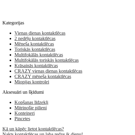
Kategorijas
Vienas dienas kontaktlēcas
2 nedēļu kontaktlēcas
Mēneša kontaktlēcas
Toriskās kontaktlēcas
Multifokālās kontaktlēcas
Multifokālās toriskās kontaktlēcas
Krāsainās kontaktlēcas
CRAZY vienas dienas kontaktlēcas
CRAZY mēneša kontaktlēcas
Miopijas kontrolei
Aksesuāri un šķīdumi
Kopšanas līdzekļi
Mitrinošie pilieni
Konteineri
Pincetes
Kā un kāpēc lietot kontaktlēcas?
Nakts kontaktlēcas un laba redze ik dienu!