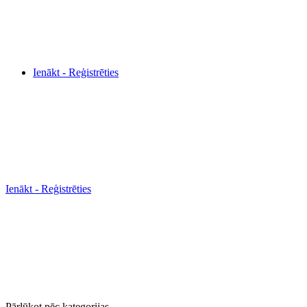
Ienākt - Reģistrēties
Ienākt - Reģistrēties
Pārlūkot pēc kategorijas