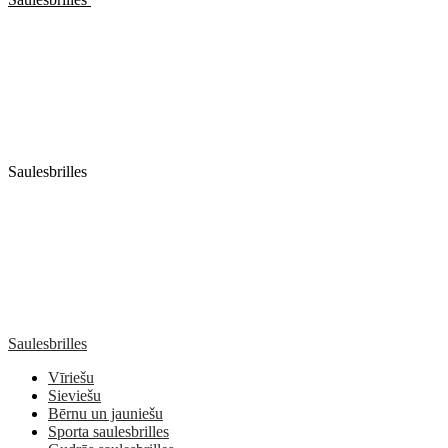
Saulesbrilles
Saulesbrilles
Vīriešu
Sieviešu
Bērnu un jauniešu
Sporta saulesbrilles