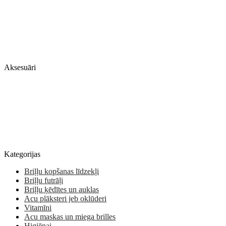
Aksesuāri
Kategorijas
Briļļu kopšanas līdzekļi
Briļļu futrāļi
Briļļu ķēdītes un auklas
Acu plāksteri jeb oklūderi
Vitamīni
Acu maskas un miega brilles
Higiēnai