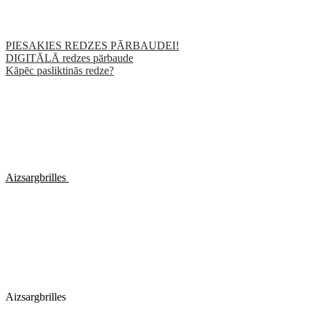
PIESAKIES REDZES PĀRBAUDEI!
DIGITĀLĀ redzes pārbaude
Kāpēc pasliktinās redze?
Aizsargbrilles
Aizsargbrilles