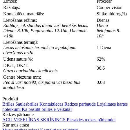
Zīmols:
Proclear
Ražotājs:
Cooper vision
Kontaktlēcu materiāls:
Silikonhidrogēla
Lietošanas režīms:
Dienas
Rādītājs, cik stundas dienā vari lietot šīs lēcas:
Dienā
Dienas 8-10h, Pagarinātās 12-16h, Diennakts
lietojamas 8-
>16h
10h
Lietošanas termiņš:
Lēcas lietošanas termiņš no iepakojuma
1 Diena
atvēršanas brīža
Ūdens saturs %:
62%
DK/L, DK/T:
36.6
Gāzu caurlaidības koeficients
Centra biezums mm:
Pēc šī vari noteikt, cik plāna vai bieza būs
0.08
kontaktlēca
Produkti
Brilles
Saulesbrilles
Kontaktlēcas
Redzes pārbaude
Lojalitātes kartes
noteikumi
Kā pasūtīt brilles e-veikalā?
Redzes pārbaude
ACU VESELĪBAS SKRĪNINGS
Piesakies redzes pārbaudei
Kur mūs atrast