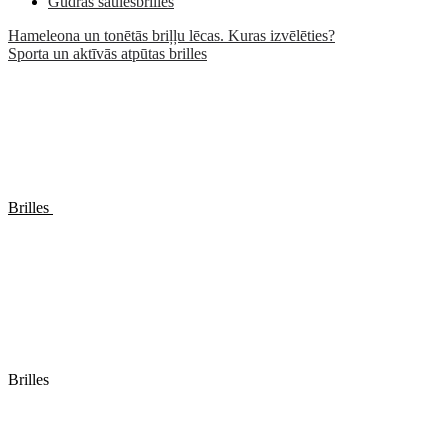
Gudrās saulesbrilles
Hameleona un tonētās briļļu lēcas. Kuras izvēlēties?
Sporta un aktīvās atpūtas brilles
Brilles
Brilles