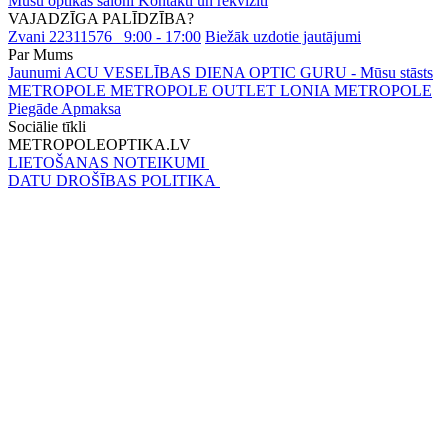
Mūsu optikas saloni
Kontakti un rekvizīti
VAJADZĪGA PALĪDZĪBA?
Zvani 22311576
9:00 - 17:00
Biežāk uzdotie jautājumi
Par Mums
Jaunumi
ACU VESELĪBAS DIENA
OPTIC GURU - Mūsu stāsts
METROPOLE
METROPOLE OUTLET
LONIA METROPOLE
Piegāde
Apmaksa
Sociālie tīkli
METROPOLEOPTIKA.LV
LIETOŠANAS NOTEIKUMI
DATU DROŠĪBAS POLITIKA