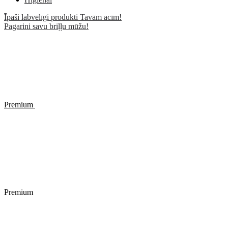
Īpaši labvēlīgi produkti Tavām acīm!
Pagarini savu briļļu mūžu!
Premium
Premium