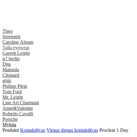
Theo
Serengeti
Caroline Abram
Talla eyewear
Garrett Leight
ic! berlin
Dita
Matsuda
Chopard
götti
Philipp Plein
Tom Ford
Mr. Leight
Line Art Charmant
Anne&Valentin
Roberto Cavalli
Porsche
Mykita
Produkti
Kontaktlēcas
Vienas dienas kontaktlēcas
Proclear 1 Day