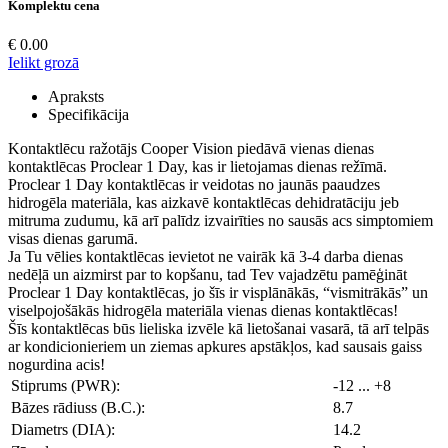
Komplektu cena
€
0.00
Ielikt grozā
Apraksts
Specifikācija
Kontaktlēcu ražotājs Cooper Vision piedāvā vienas dienas
kontaktlēcas Proclear 1 Day, kas ir lietojamas dienas režīmā.
Proclear 1 Day kontaktlēcas ir veidotas no jaunās paaudzes
hidrogēla materiāla, kas aizkavē kontaktlēcas dehidratāciju jeb
mitruma zudumu, kā arī palīdz izvairīties no sausās acs simptomiem
visas dienas garumā.
Ja Tu vēlies kontaktlēcas ievietot ne vairāk kā 3-4 darba dienas
nedēļā un aizmirst par to kopšanu, tad Tev vajadzētu pamēģināt
Proclear 1 Day kontaktlēcas, jo šīs ir visplānākās, “vismitrākās” un
viselpojošākās hidrogēla materiāla vienas dienas kontaktlēcas!
Šīs kontaktlēcas būs lieliska izvēle kā lietošanai vasarā, tā arī telpās
ar kondicionieriem un ziemas apkures apstākļos, kad sausais gaiss
nogurdina acis!
Stiprums (PWR):
-12 ... +8
Bāzes rādiuss (B.C.):
8.7
Diametrs (DIA):
14.2