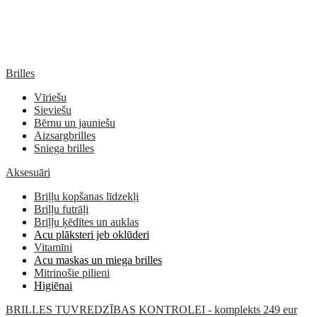
Brilles
Vīriešu
Sieviešu
Bērnu un jauniešu
Aizsargbrilles
Sniega brilles
Aksesuāri
Briļļu kopšanas līdzekļi
Briļļu futrāļi
Briļļu ķēdītes un auklas
Acu plāksteri jeb oklūderi
Vitamīni
Acu maskas un miega brilles
Mitrinošie pilieni
Higiēnai
BRILLES TUVREDZĪBAS KONTROLEI - komplekts 249 eur