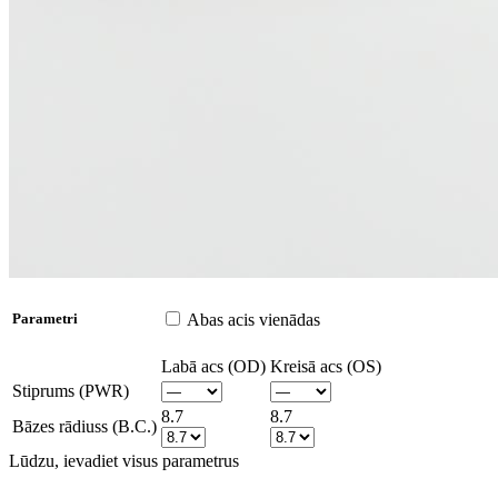
Abas acis vienādas
Parametri
Labā acs (OD)
Kreisā acs (OS)
Stiprums (PWR)
8.7
8.7
Bāzes rādiuss (B.C.)
Lūdzu, ievadiet visus parametrus