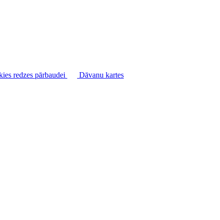
kies redzes pārbaudei
Dāvanu kartes