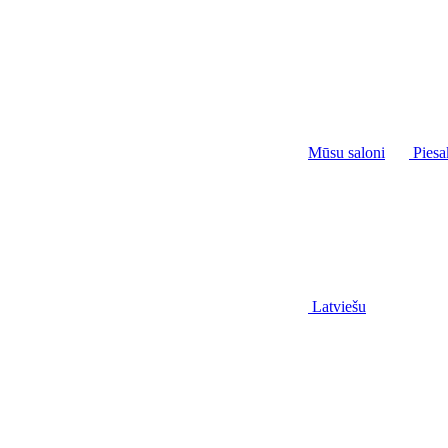
Mūsu saloni
Piesa
Latviešu