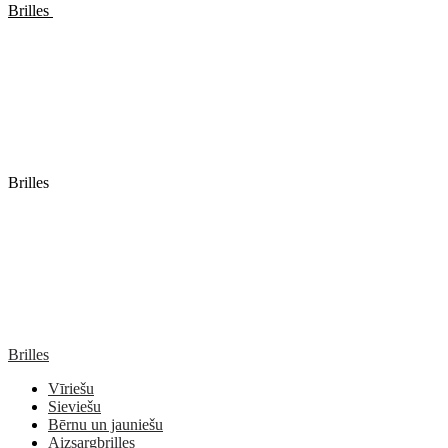
Brilles
Brilles
Brilles
Vīriešu
Sieviešu
Bērnu un jauniešu
Aizsargbrilles