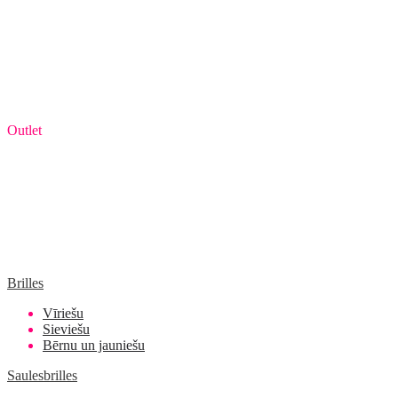
Outlet
Brilles
Vīriešu
Sieviešu
Bērnu un jauniešu
Saulesbrilles