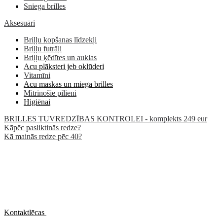
Sniega brilles
Aksesuāri
Briļļu kopšanas līdzekļi
Briļļu futrāļi
Briļļu ķēdītes un auklas
Acu plāksteri jeb oklūderi
Vitamīni
Acu maskas un miega brilles
Mitrinošie pilieni
Higiēnai
BRILLES TUVREDZĪBAS KONTROLEI - komplekts 249 eur
Kāpēc pasliktinās redze?
Kā mainās redze pēc 40?
Kontaktlēcas