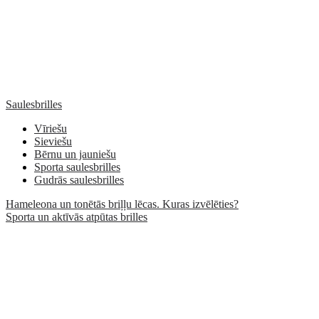
Saulesbrilles
Vīriešu
Sieviešu
Bērnu un jauniešu
Sporta saulesbrilles
Gudrās saulesbrilles
Hameleona un tonētās briļļu lēcas. Kuras izvēlēties?
Sporta un aktīvās atpūtas brilles