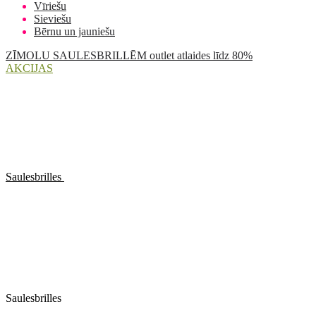
Vīriešu
Sieviešu
Bērnu un jauniešu
ZĪMOLU SAULESBRILLĒM outlet atlaides līdz 80%
AKCIJAS
Saulesbrilles
Saulesbrilles