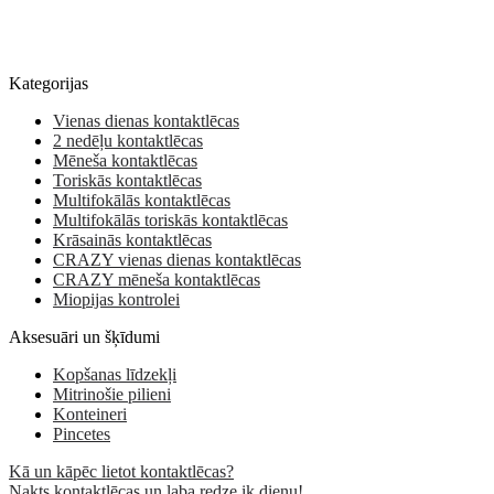
Kategorijas
Vienas dienas kontaktlēcas
2 nedēļu kontaktlēcas
Mēneša kontaktlēcas
Toriskās kontaktlēcas
Multifokālās kontaktlēcas
Multifokālās toriskās kontaktlēcas
Krāsainās kontaktlēcas
CRAZY vienas dienas kontaktlēcas
CRAZY mēneša kontaktlēcas
Miopijas kontrolei
Aksesuāri un šķīdumi
Kopšanas līdzekļi
Mitrinošie pilieni
Konteineri
Pincetes
Kā un kāpēc lietot kontaktlēcas?
Nakts kontaktlēcas un laba redze ik dienu!