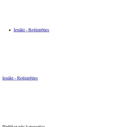
Ienākt - Reģistrēties
Ienākt - Reģistrēties
Pārlūkot pēc kategorijas