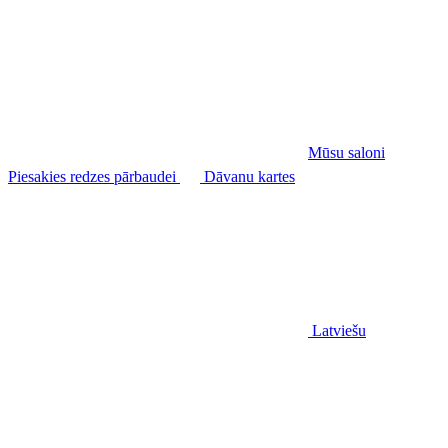
Mūsu saloni
Piesakies redzes pārbaudei
Dāvanu kartes
Latviešu