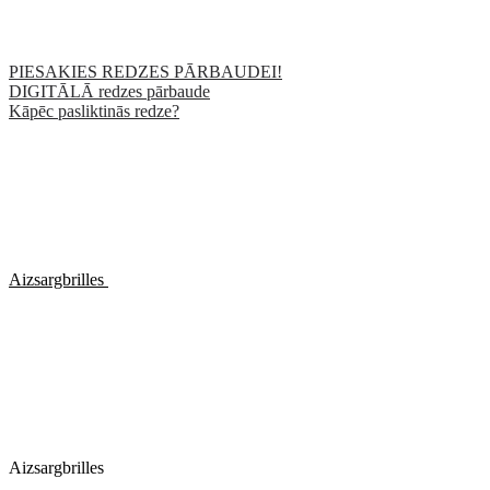
PIESAKIES REDZES PĀRBAUDEI!
DIGITĀLĀ redzes pārbaude
Kāpēc pasliktinās redze?
Aizsargbrilles
Aizsargbrilles