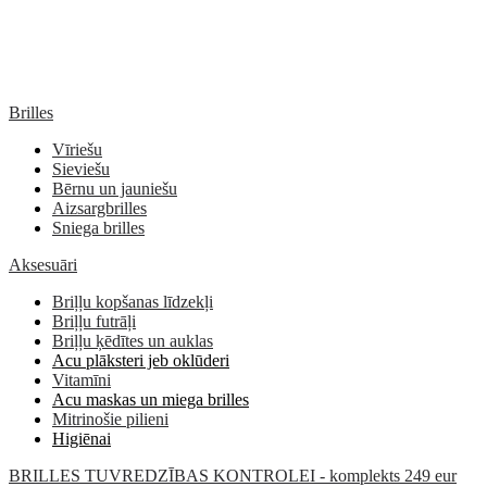
Brilles
Vīriešu
Sieviešu
Bērnu un jauniešu
Aizsargbrilles
Sniega brilles
Aksesuāri
Briļļu kopšanas līdzekļi
Briļļu futrāļi
Briļļu ķēdītes un auklas
Acu plāksteri jeb oklūderi
Vitamīni
Acu maskas un miega brilles
Mitrinošie pilieni
Higiēnai
BRILLES TUVREDZĪBAS KONTROLEI - komplekts 249 eur