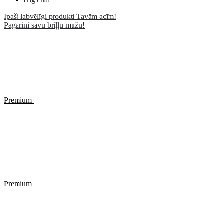
Īpaši labvēlīgi produkti Tavām acīm!
Pagarini savu briļļu mūžu!
Premium
Premium