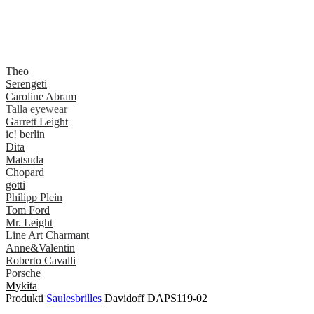
Theo
Serengeti
Caroline Abram
Talla eyewear
Garrett Leight
ic! berlin
Dita
Matsuda
Chopard
götti
Philipp Plein
Tom Ford
Mr. Leight
Line Art Charmant
Anne&Valentin
Roberto Cavalli
Porsche
Mykita
Produkti
Saulesbrilles
Davidoff DAPS119-02