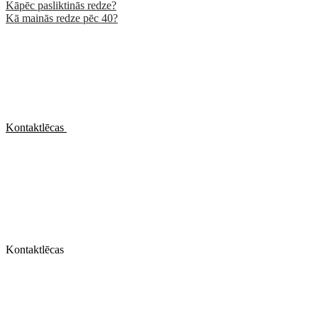
Kāpēc pasliktinās redze?
Kā mainās redze pēc 40?
Kontaktlēcas
Kontaktlēcas