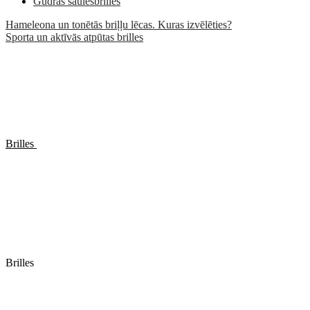
Gudrās saulesbrilles
Hameleona un tonētās briļļu lēcas. Kuras izvēlēties?
Sporta un aktīvās atpūtas brilles
Brilles
Brilles