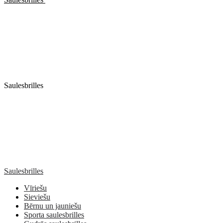
Saulesbrilles
Saulesbrilles
Vīriešu
Sieviešu
Bērnu un jauniešu
Sporta saulesbrilles