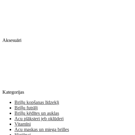
Aksesuāri
Kategorijas
Briļļu kopšanas līdzekļi
Briļļu futrāļi
Briļļu ķēdītes un auklas
Acu plāksteri jeb oklūderi
Vitamīni
Acu maskas un miega brilles
Higiēnai