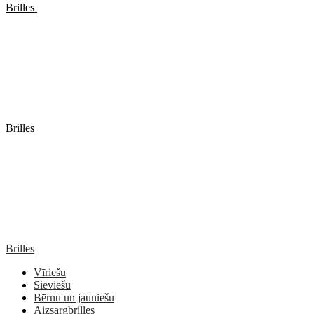
Brilles
Brilles
Brilles
Vīriešu
Sieviešu
Bērnu un jauniešu
Aizsargbrilles