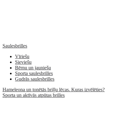
Saulesbrilles
Vīriešu
Sieviešu
Bērnu un jauniešu
Sporta saulesbrilles
Gudrās saulesbrilles
Hameleona un tonētās briļļu lēcas. Kuras izvēlēties?
Sporta un aktīvās atpūtas brilles