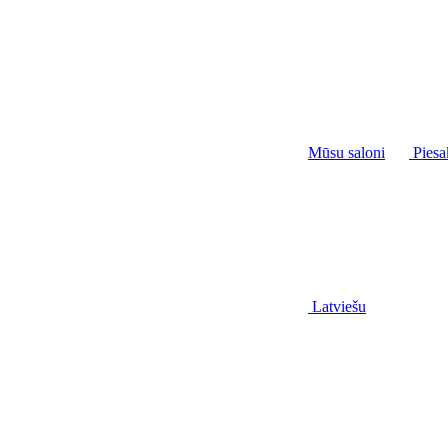
Mūsu saloni
Piesa
Latviešu