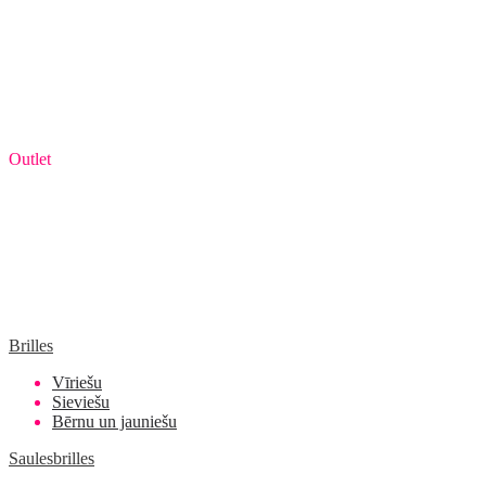
Outlet
Brilles
Vīriešu
Sieviešu
Bērnu un jauniešu
Saulesbrilles