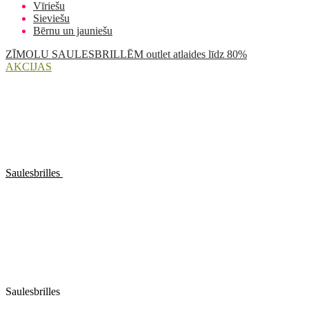
Vīriešu
Sieviešu
Bērnu un jauniešu
ZĪMOLU SAULESBRILLĒM outlet atlaides līdz 80%
AKCIJAS
Saulesbrilles
Saulesbrilles