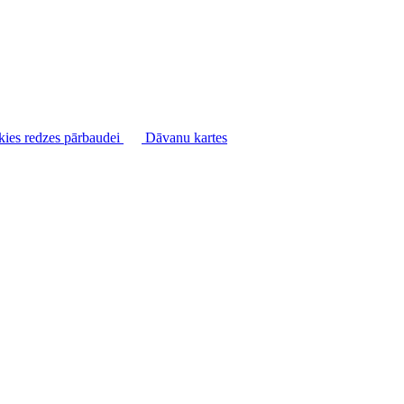
kies redzes pārbaudei
Dāvanu kartes