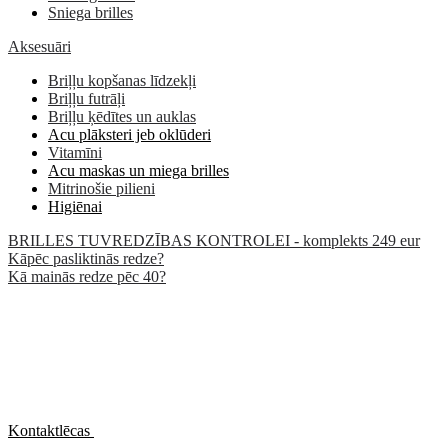
Sniega brilles
Aksesuāri
Briļļu kopšanas līdzekļi
Briļļu futrāļi
Briļļu ķēdītes un auklas
Acu plāksteri jeb oklūderi
Vitamīni
Acu maskas un miega brilles
Mitrinošie pilieni
Higiēnai
BRILLES TUVREDZĪBAS KONTROLEI - komplekts 249 eur
Kāpēc pasliktinās redze?
Kā mainās redze pēc 40?
Kontaktlēcas