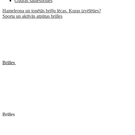
Gudrās saulesbrilles
Hameleona un tonētās briļļu lēcas. Kuras izvēlēties?
Sporta un aktīvās atpūtas brilles
Brilles
Brilles