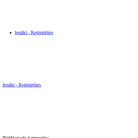
Ienākt - Reģistrēties
Ienākt - Reģistrēties
Pārlūkot pēc kategorijas