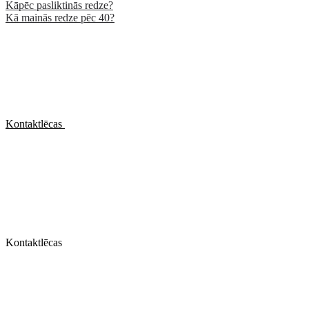
Kāpēc pasliktinās redze?
Kā mainās redze pēc 40?
Kontaktlēcas
Kontaktlēcas