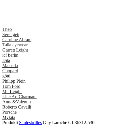
Theo
Serengeti
Caroline Abram
Talla eyewear
Garrett Leight
ic! berlin
Dita
Matsuda
Chopard
götti
Philipp Plein
Tom Ford
Mr. Leight
Line Art Charmant
Anne&Valentin
Roberto Cavalli
Porsche
Mykita
Produkti
Saulesbrilles
Guy Laroche GL36312-530