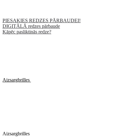
PIESAKIES REDZES PĀRBAUDEI!
DIGITĀLĀ redzes pārbaude
Kāpēc pasliktinās redze?
Aizsargbrilles
Aizsargbrilles