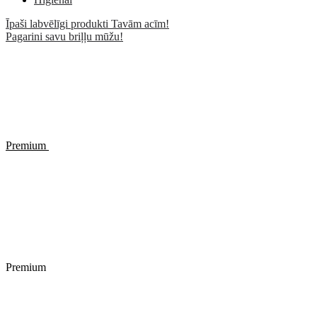
Īpaši labvēlīgi produkti Tavām acīm!
Pagarini savu briļļu mūžu!
Premium
Premium