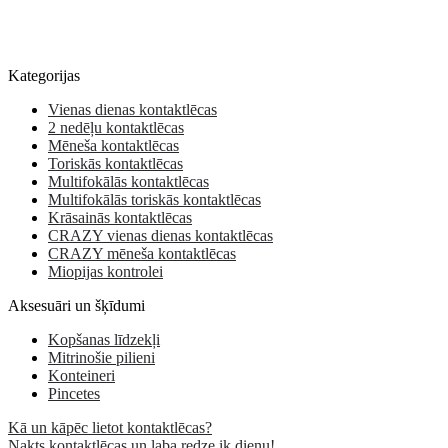
Kategorijas
Vienas dienas kontaktlēcas
2 nedēļu kontaktlēcas
Mēneša kontaktlēcas
Toriskās kontaktlēcas
Multifokālās kontaktlēcas
Multifokālās toriskās kontaktlēcas
Krāsainās kontaktlēcas
CRAZY vienas dienas kontaktlēcas
CRAZY mēneša kontaktlēcas
Miopijas kontrolei
Aksesuāri un šķīdumi
Kopšanas līdzekļi
Mitrinošie pilieni
Konteineri
Pincetes
Kā un kāpēc lietot kontaktlēcas?
Nakts kontaktlēcas un laba redze ik dienu!