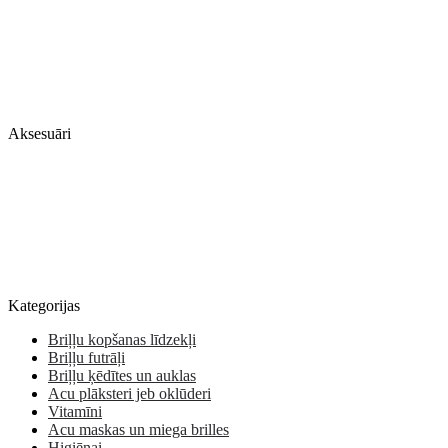
Aksesuāri
Kategorijas
Briļļu kopšanas līdzekļi
Briļļu futrāļi
Briļļu ķēdītes un auklas
Acu plāksteri jeb oklūderi
Vitamīni
Acu maskas un miega brilles
Higiēnai