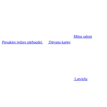
Mūsu saloni
Piesakies redzes pārbaudei
Dāvanu kartes
Latviešu