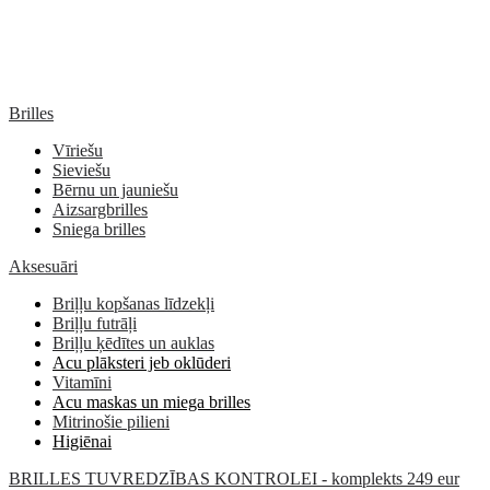
Brilles
Vīriešu
Sieviešu
Bērnu un jauniešu
Aizsargbrilles
Sniega brilles
Aksesuāri
Briļļu kopšanas līdzekļi
Briļļu futrāļi
Briļļu ķēdītes un auklas
Acu plāksteri jeb oklūderi
Vitamīni
Acu maskas un miega brilles
Mitrinošie pilieni
Higiēnai
BRILLES TUVREDZĪBAS KONTROLEI - komplekts 249 eur