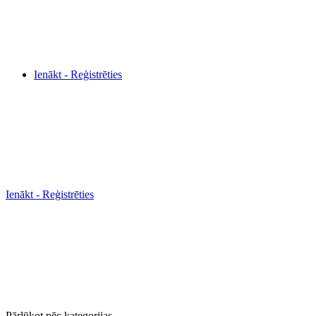
Ienākt - Reģistrēties
Ienākt - Reģistrēties
Pārlūkot pēc kategorijas