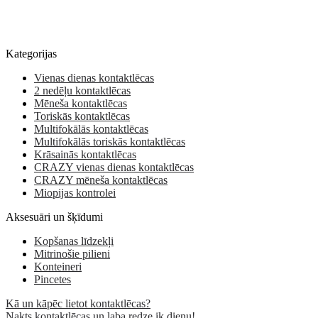
Kategorijas
Vienas dienas kontaktlēcas
2 nedēļu kontaktlēcas
Mēneša kontaktlēcas
Toriskās kontaktlēcas
Multifokālās kontaktlēcas
Multifokālās toriskās kontaktlēcas
Krāsainās kontaktlēcas
CRAZY vienas dienas kontaktlēcas
CRAZY mēneša kontaktlēcas
Miopijas kontrolei
Aksesuāri un šķīdumi
Kopšanas līdzekļi
Mitrinošie pilieni
Konteineri
Pincetes
Kā un kāpēc lietot kontaktlēcas?
Nakts kontaktlēcas un laba redze ik dienu!