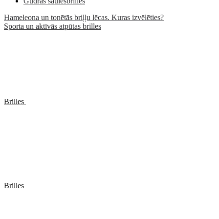
Gudrās saulesbrilles
Hameleona un tonētās briļļu lēcas. Kuras izvēlēties?
Sporta un aktīvās atpūtas brilles
Brilles
Brilles