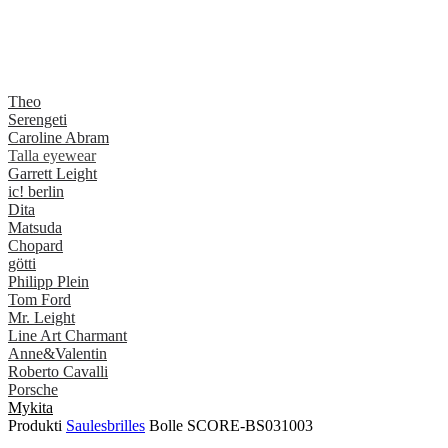
Theo
Serengeti
Caroline Abram
Talla eyewear
Garrett Leight
ic! berlin
Dita
Matsuda
Chopard
götti
Philipp Plein
Tom Ford
Mr. Leight
Line Art Charmant
Anne&Valentin
Roberto Cavalli
Porsche
Mykita
Produkti
Saulesbrilles
Bolle SCORE-BS031003