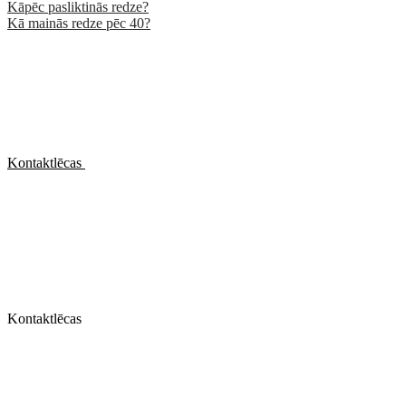
Kāpēc pasliktinās redze?
Kā mainās redze pēc 40?
Kontaktlēcas
Kontaktlēcas