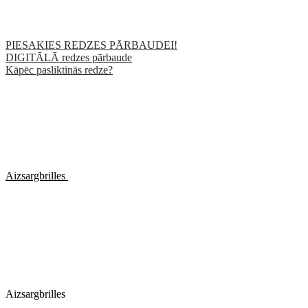
PIESAKIES REDZES PĀRBAUDEI!
DIGITĀLĀ redzes pārbaude
Kāpēc pasliktinās redze?
Aizsargbrilles
Aizsargbrilles