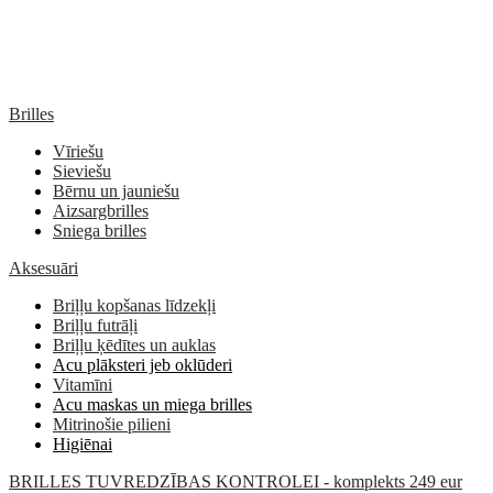
Brilles
Vīriešu
Sieviešu
Bērnu un jauniešu
Aizsargbrilles
Sniega brilles
Aksesuāri
Briļļu kopšanas līdzekļi
Briļļu futrāļi
Briļļu ķēdītes un auklas
Acu plāksteri jeb oklūderi
Vitamīni
Acu maskas un miega brilles
Mitrinošie pilieni
Higiēnai
BRILLES TUVREDZĪBAS KONTROLEI - komplekts 249 eur