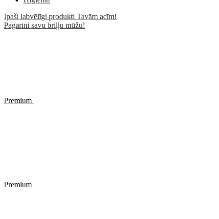
Īpaši labvēlīgi produkti Tavām acīm!
Pagarini savu briļļu mūžu!
Premium
Premium