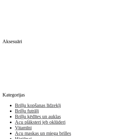
Aksesuāri
Kategorijas
Briļļu kopšanas līdzekļi
Briļļu futrāļi
Briļļu ķēdītes un auklas
Acu plāksteri jeb oklūderi
Vitamīni
Acu maskas un miega brilles
Higiēnai