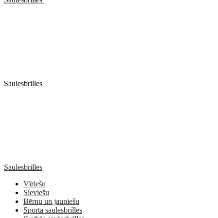
Saulesbrilles
Saulesbrilles
Vīriešu
Sieviešu
Bērnu un jauniešu
Sporta saulesbrilles