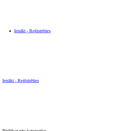
Ienākt - Reģistrēties
Ienākt - Reģistrēties
Pārlūkot pēc kategorijas