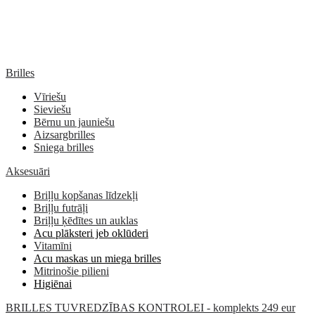
Brilles
Vīriešu
Sieviešu
Bērnu un jauniešu
Aizsargbrilles
Sniega brilles
Aksesuāri
Briļļu kopšanas līdzekļi
Briļļu futrāļi
Briļļu ķēdītes un auklas
Acu plāksteri jeb oklūderi
Vitamīni
Acu maskas un miega brilles
Mitrinošie pilieni
Higiēnai
BRILLES TUVREDZĪBAS KONTROLEI - komplekts 249 eur