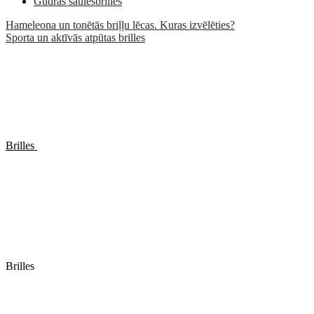
Gudrās saulesbrilles
Hameleona un tonētās briļļu lēcas. Kuras izvēlēties?
Sporta un aktīvās atpūtas brilles
Brilles
Brilles