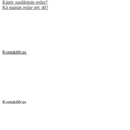
Kāpēc pasliktinās redze?
Kā mainās redze pēc 40?
Kontaktlēcas
Kontaktlēcas