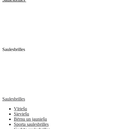
Saulesbrilles
Saulesbrilles
Vīriešu
Sieviešu
Bērnu un jauniešu
Sporta saulesbrilles