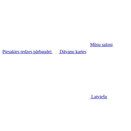
Mūsu saloni
Piesakies redzes pārbaudei
Dāvanu kartes
Latviešu