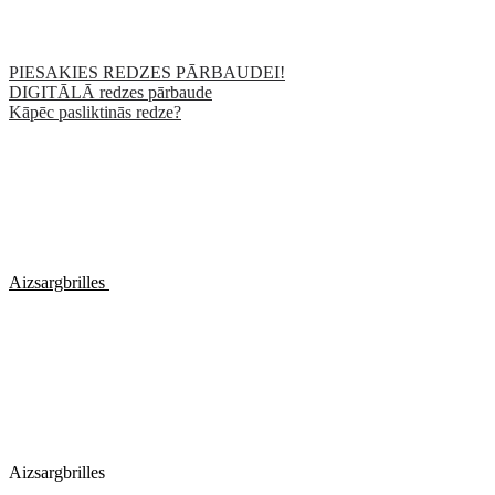
PIESAKIES REDZES PĀRBAUDEI!
DIGITĀLĀ redzes pārbaude
Kāpēc pasliktinās redze?
Aizsargbrilles
Aizsargbrilles