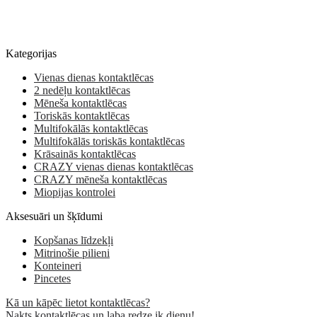
Kategorijas
Vienas dienas kontaktlēcas
2 nedēļu kontaktlēcas
Mēneša kontaktlēcas
Toriskās kontaktlēcas
Multifokālās kontaktlēcas
Multifokālās toriskās kontaktlēcas
Krāsainās kontaktlēcas
CRAZY vienas dienas kontaktlēcas
CRAZY mēneša kontaktlēcas
Miopijas kontrolei
Aksesuāri un šķīdumi
Kopšanas līdzekļi
Mitrinošie pilieni
Konteineri
Pincetes
Kā un kāpēc lietot kontaktlēcas?
Nakts kontaktlēcas un laba redze ik dienu!