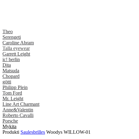
Theo
Serengeti
Caroline Abram
Talla eyewear
Garrett Leight
ic! berlin
Dita
Matsuda
Chopard
götti
Philipp Plein
Tom Ford
Mr. Leight
Line Art Charmant
Anne&Valentin
Roberto Cavalli
Porsche
Mykita
Produkti
Saulesbrilles
Woodys WILLOW-01