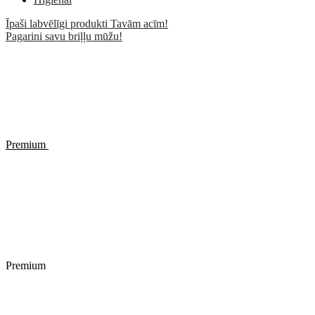
Īpaši labvēlīgi produkti Tavām acīm!
Pagarini savu briļļu mūžu!
Premium
Premium