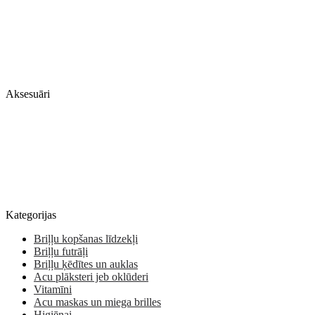
Aksesuāri
Kategorijas
Briļļu kopšanas līdzekļi
Briļļu futrāļi
Briļļu ķēdītes un auklas
Acu plāksteri jeb oklūderi
Vitamīni
Acu maskas un miega brilles
Higiēnai