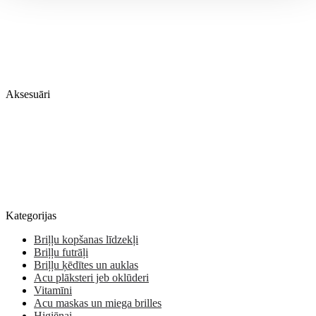
Aksesuāri
Kategorijas
Briļļu kopšanas līdzekļi
Briļļu futrāļi
Briļļu ķēdītes un auklas
Acu plāksteri jeb oklūderi
Vitamīni
Acu maskas un miega brilles
Higiēnai