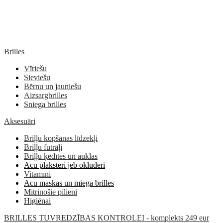
Brilles
Vīriešu
Sieviešu
Bērnu un jauniešu
Aizsargbrilles
Sniega brilles
Aksesuāri
Briļļu kopšanas līdzekļi
Briļļu futrāļi
Briļļu ķēdītes un auklas
Acu plāksteri jeb oklūderi
Vitamīni
Acu maskas un miega brilles
Mitrinošie pilieni
Higiēnai
BRILLES TUVREDZĪBAS KONTROLEI - komplekts 249 eur