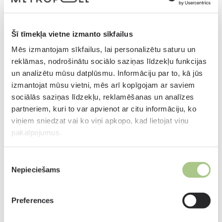
PIESAKIES REDZES PĀRBAUDEI!
Šī tīmekļa vietne izmanto sīkfailus
DIGITĀLĀ redzes pārbaude
Mēs izmantojam sīkfailus, lai personalizētu saturu un
Kāpēc pasliktinās redze?
reklāmas, nodrošinātu sociālo saziņas līdzekļu funkcijas
un analizētu mūsu datplūsmu. Informāciju par to, kā jūs
izmantojat mūsu vietni, mēs arī kopīgojam ar saviem
sociālās saziņas līdzekļu, reklamēšanas un analīzes
partneriem, kuri to var apvienot ar citu informāciju, ko
viņiem sniedzat vai ko viņi apkopo, kad lietojat viņu
Aizsargbrilles
pakalpojumus.
Piekrišanas
Nepieciešams
izvēle
Preferences
Aizsargbrilles