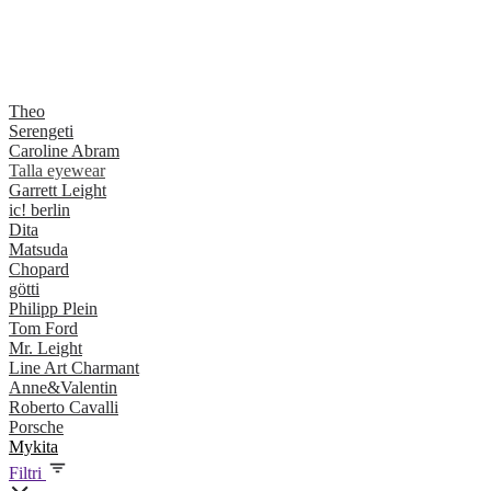
Theo
Serengeti
Caroline Abram
Talla eyewear
Garrett Leight
ic! berlin
Dita
Matsuda
Chopard
götti
Philipp Plein
Tom Ford
Mr. Leight
Line Art Charmant
Anne&Valentin
Roberto Cavalli
Porsche
Mykita
Filtri