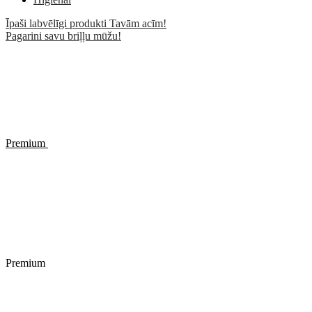
Īpaši labvēlīgi produkti Tavām acīm!
Pagarini savu briļļu mūžu!
Premium
Premium