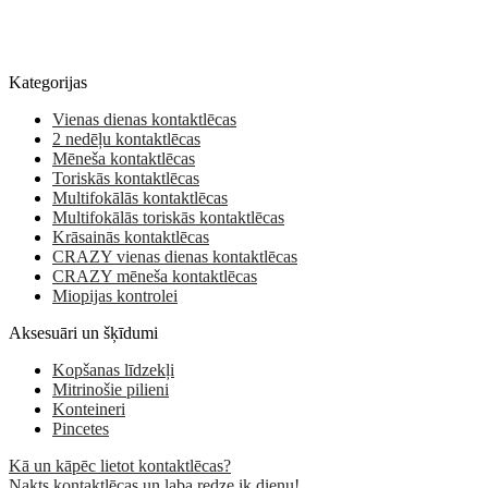
Kategorijas
Vienas dienas kontaktlēcas
2 nedēļu kontaktlēcas
Mēneša kontaktlēcas
Toriskās kontaktlēcas
Multifokālās kontaktlēcas
Multifokālās toriskās kontaktlēcas
Krāsainās kontaktlēcas
CRAZY vienas dienas kontaktlēcas
CRAZY mēneša kontaktlēcas
Miopijas kontrolei
Aksesuāri un šķīdumi
Kopšanas līdzekļi
Mitrinošie pilieni
Konteineri
Pincetes
Kā un kāpēc lietot kontaktlēcas?
Nakts kontaktlēcas un laba redze ik dienu!