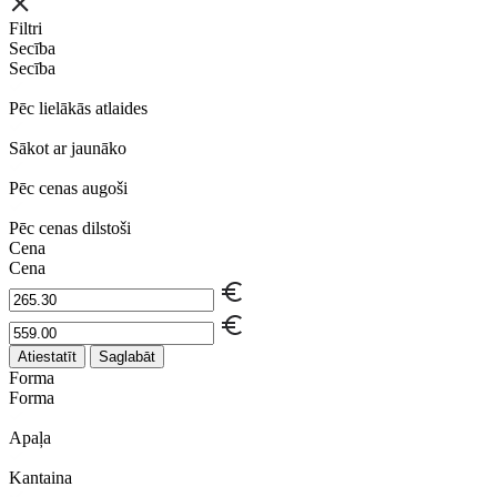
Filtri
Secība
Secība
Pēc lielākās atlaides
Sākot ar jaunāko
Pēc cenas augoši
Pēc cenas dilstoši
Cena
Cena
Atiestatīt
Saglabāt
Forma
Forma
Apaļa
Kantaina