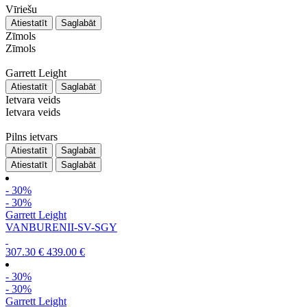
Vīriešu
Atiestatīt
Saglabāt
Zīmols
Zīmols
Garrett Leight
Atiestatīt
Saglabāt
Ietvara veids
Ietvara veids
Pilns ietvars
Atiestatīt
Saglabāt
Atiestatīt
Saglabāt
- 30%
- 30%
Garrett Leight
VANBURENII-SV-SGY
307.30 €
439.00 €
- 30%
- 30%
Garrett Leight