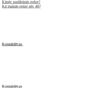
Kāpēc pasliktinās redze?
Kā mainās redze pēc 40?
Kontaktlēcas
Kontaktlēcas