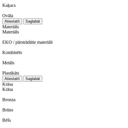
Kaķacs
Ovāla
Atiestatīt
Saglabāt
Materiāls
Materiāls
EKO / pārstrādātie materiāli
Kombinēts
Metāls
Plastikāts
Atiestatīt
Saglabāt
Krāsa
Krāsa
Bronza
Brūns
Bēšs