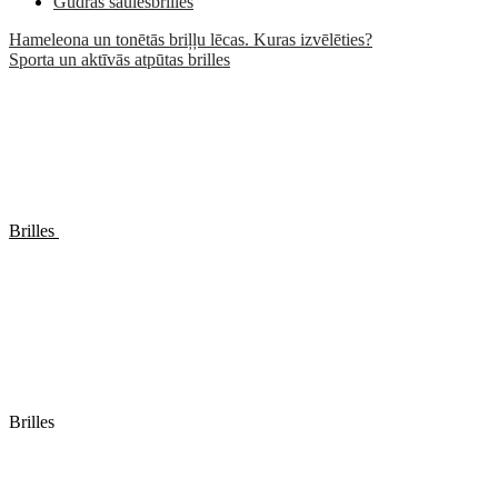
Gudrās saulesbrilles
Hameleona un tonētās briļļu lēcas. Kuras izvēlēties?
Sporta un aktīvās atpūtas brilles
Brilles
Brilles