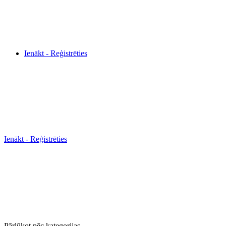
Ienākt - Reģistrēties
Ienākt - Reģistrēties
Pārlūkot pēc kategorijas