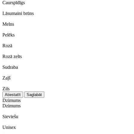
Caurspīdīgs
Lāsumaini brūns
Melns
Pelēks
Rozā
Rozā zelts
Sudraba
Zaļš
Zils
Atiestatīt
Saglabāt
Dzimums
Dzimums
Sieviešu
Unisex