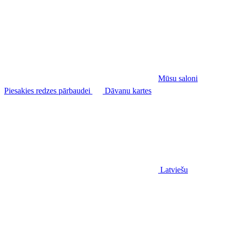
Mūsu saloni
Piesakies redzes pārbaudei
Dāvanu kartes
Latviešu