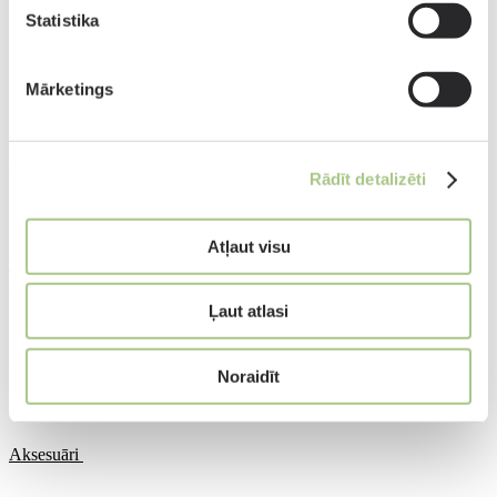
Statistika
Mārketings
Kategorijas
Rādīt detalizēti
Aizsargbrilles darbam
Sniega brilles
Atļaut visu
Bolle Safety darba drošības brilles
Bolle aizsargbrilles ziemas sportam
Ļaut atlasi
Noraidīt
Aksesuāri