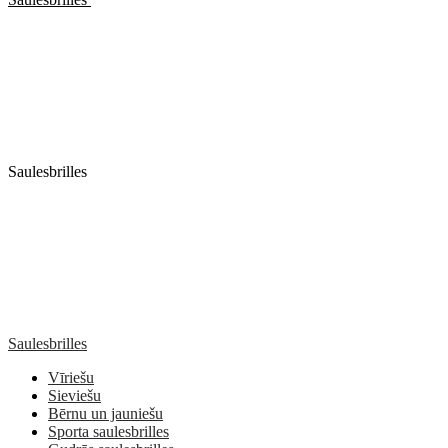
Saulesbrilles
Saulesbrilles
Vīriešu
Sieviešu
Bērnu un jauniešu
Sporta saulesbrilles