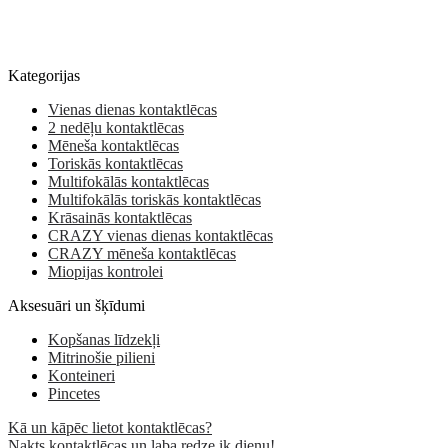
Kategorijas
Vienas dienas kontaktlēcas
2 nedēļu kontaktlēcas
Mēneša kontaktlēcas
Toriskās kontaktlēcas
Multifokālās kontaktlēcas
Multifokālās toriskās kontaktlēcas
Krāsainās kontaktlēcas
CRAZY vienas dienas kontaktlēcas
CRAZY mēneša kontaktlēcas
Miopijas kontrolei
Aksesuāri un šķīdumi
Kopšanas līdzekļi
Mitrinošie pilieni
Konteineri
Pincetes
Kā un kāpēc lietot kontaktlēcas?
Nakts kontaktlēcas un laba redze ik dienu!