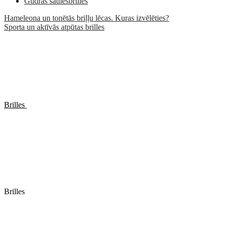
Gudrās saulesbrilles
Hameleona un tonētās briļļu lēcas. Kuras izvēlēties?
Sporta un aktīvās atpūtas brilles
Brilles
Brilles