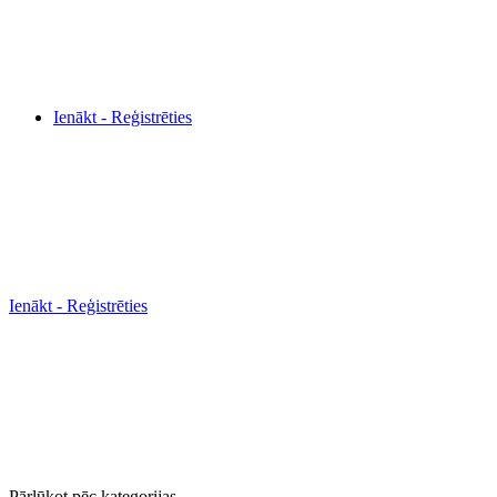
Ienākt - Reģistrēties
Ienākt - Reģistrēties
Pārlūkot pēc kategorijas