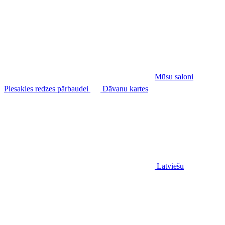
Mūsu saloni
Piesakies redzes pārbaudei
Dāvanu kartes
Latviešu