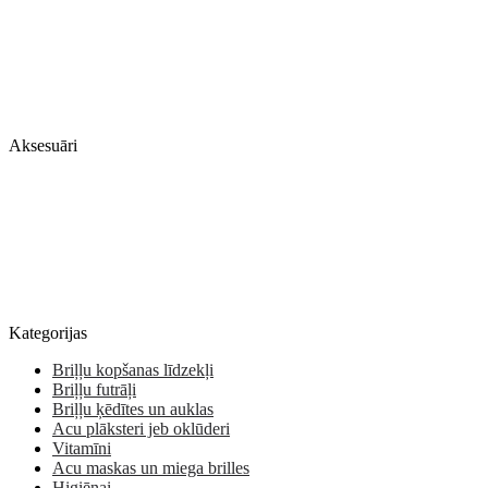
Aksesuāri
Kategorijas
Briļļu kopšanas līdzekļi
Briļļu futrāļi
Briļļu ķēdītes un auklas
Acu plāksteri jeb oklūderi
Vitamīni
Acu maskas un miega brilles
Higiēnai