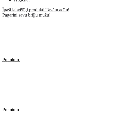
Īpaši labvēlīgi produkti Tavām acīm!
Pagarini savu briļļu mūžu!
Premium
Premium