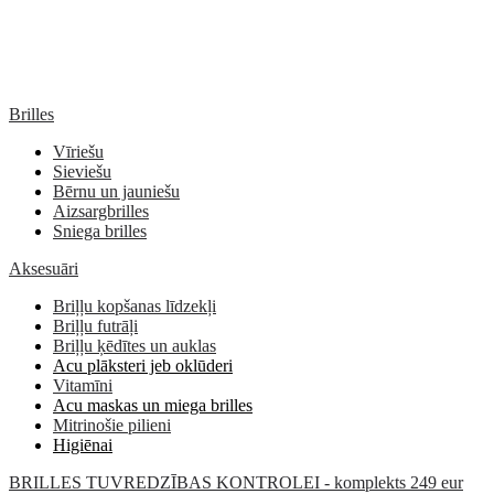
Brilles
Vīriešu
Sieviešu
Bērnu un jauniešu
Aizsargbrilles
Sniega brilles
Aksesuāri
Briļļu kopšanas līdzekļi
Briļļu futrāļi
Briļļu ķēdītes un auklas
Acu plāksteri jeb oklūderi
Vitamīni
Acu maskas un miega brilles
Mitrinošie pilieni
Higiēnai
BRILLES TUVREDZĪBAS KONTROLEI - komplekts 249 eur