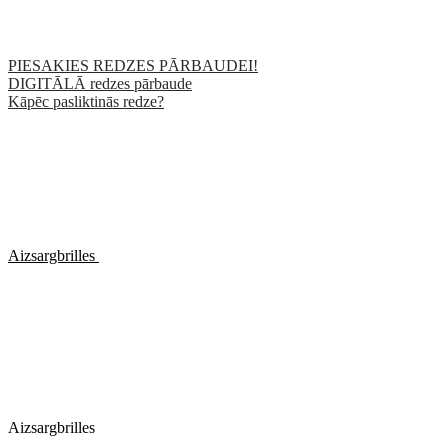
PIESAKIES REDZES PĀRBAUDEI!
DIGITĀLĀ redzes pārbaude
Kāpēc pasliktinās redze?
Aizsargbrilles
Aizsargbrilles