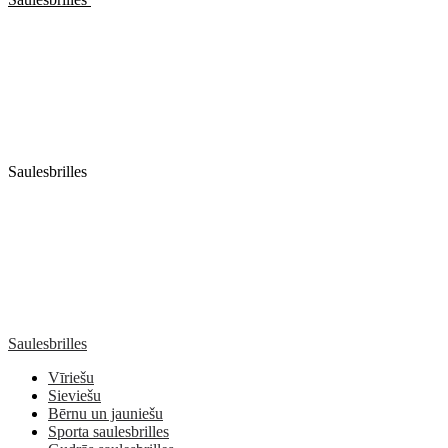
Saulesbrilles
Saulesbrilles
Vīriešu
Sieviešu
Bērnu un jauniešu
Sporta saulesbrilles