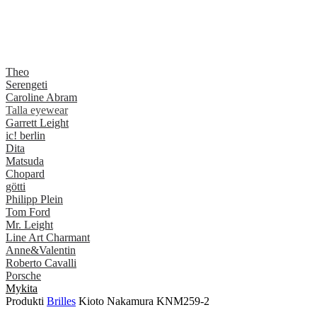
Theo
Serengeti
Caroline Abram
Talla eyewear
Garrett Leight
ic! berlin
Dita
Matsuda
Chopard
götti
Philipp Plein
Tom Ford
Mr. Leight
Line Art Charmant
Anne&Valentin
Roberto Cavalli
Porsche
Mykita
Produkti
Brilles
Kioto Nakamura KNM259-2