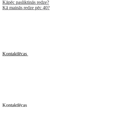
Kāpēc pasliktinās redze?
Kā mainās redze pēc 40?
Kontaktlēcas
Kontaktlēcas