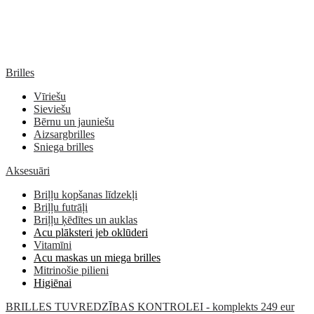
Brilles
Vīriešu
Sieviešu
Bērnu un jauniešu
Aizsargbrilles
Sniega brilles
Aksesuāri
Briļļu kopšanas līdzekļi
Briļļu futrāļi
Briļļu ķēdītes un auklas
Acu plāksteri jeb oklūderi
Vitamīni
Acu maskas un miega brilles
Mitrinošie pilieni
Higiēnai
BRILLES TUVREDZĪBAS KONTROLEI - komplekts 249 eur