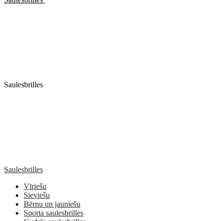
Saulesbrilles
Saulesbrilles
Vīriešu
Sieviešu
Bērnu un jauniešu
Sporta saulesbrilles