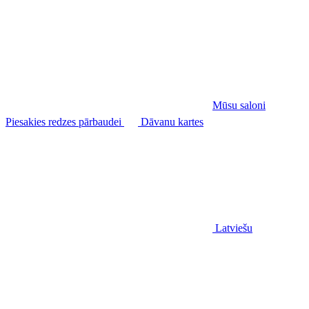
Mūsu saloni
Piesakies redzes pārbaudei
Dāvanu kartes
Latviešu