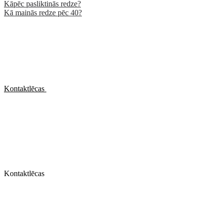
Kāpēc pasliktinās redze?
Kā mainās redze pēc 40?
Kontaktlēcas
Kontaktlēcas