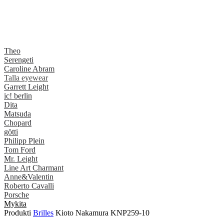
Theo
Serengeti
Caroline Abram
Talla eyewear
Garrett Leight
ic! berlin
Dita
Matsuda
Chopard
götti
Philipp Plein
Tom Ford
Mr. Leight
Line Art Charmant
Anne&Valentin
Roberto Cavalli
Porsche
Mykita
Produkti
Brilles
Kioto Nakamura KNP259-10