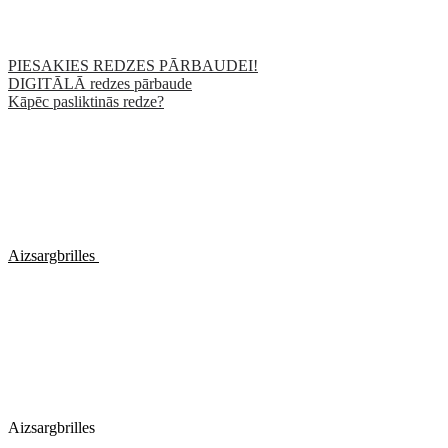
PIESAKIES REDZES PĀRBAUDEI!
DIGITĀLĀ redzes pārbaude
Kāpēc pasliktinās redze?
Aizsargbrilles
Aizsargbrilles