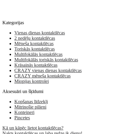
Kategorijas
Vienas dienas kontaktlēcas
2 nedēļu kontaktlēcas
Mēneša kontaktlēcas
Toriskās kontaktlēcas
Multifokālās kontaktlēcas
Multifokālās toriskās kontaktlēcas
Krāsainās kontaktlēcas
CRAZY vienas dienas kontaktlēcas
CRAZY mēneša kontaktlēcas
Miopijas kontrolei
Aksesuāri un šķīdumi
Kopšanas līdzekļi
Mitrinošie pilieni
Konteineri
Pincetes
Kā un kāpēc lietot kontaktlēcas?
Nakts kontaktlēcas un laba redze ik dienu!