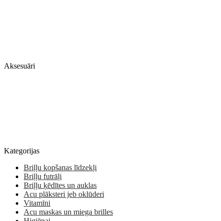
Aksesuāri
Kategorijas
Briļļu kopšanas līdzekļi
Briļļu futrāļi
Briļļu ķēdītes un auklas
Acu plāksteri jeb oklūderi
Vitamīni
Acu maskas un miega brilles
Higiēnai