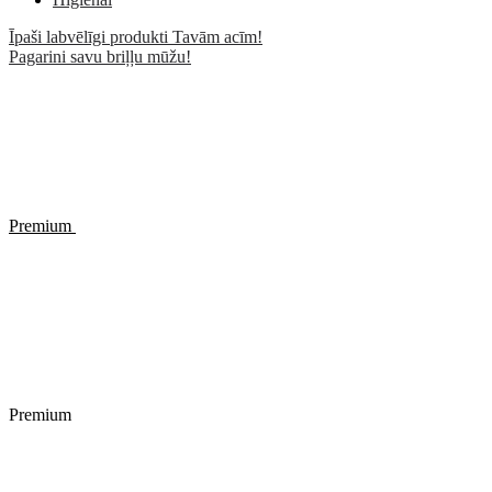
Īpaši labvēlīgi produkti Tavām acīm!
Pagarini savu briļļu mūžu!
Premium
Premium