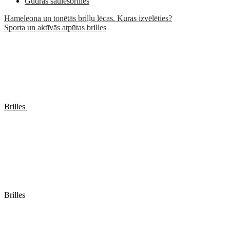
Gudrās saulesbrilles
Hameleona un tonētās briļļu lēcas. Kuras izvēlēties?
Sporta un aktīvās atpūtas brilles
Brilles
Brilles