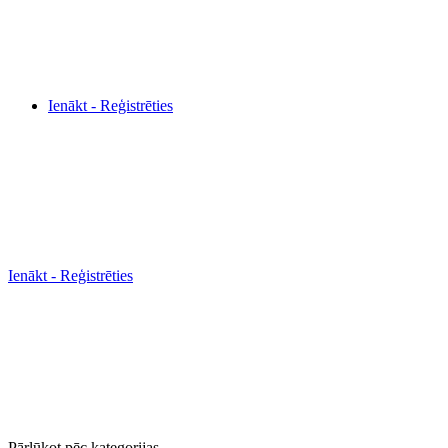
Ienākt - Reģistrēties
Ienākt - Reģistrēties
Pārlūkot pēc kategorijas