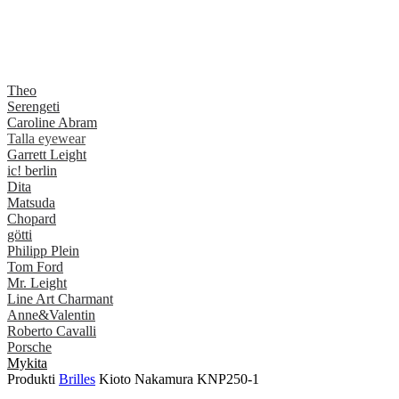
Theo
Serengeti
Caroline Abram
Talla eyewear
Garrett Leight
ic! berlin
Dita
Matsuda
Chopard
götti
Philipp Plein
Tom Ford
Mr. Leight
Line Art Charmant
Anne&Valentin
Roberto Cavalli
Porsche
Mykita
Produkti
Brilles
Kioto Nakamura KNP250-1