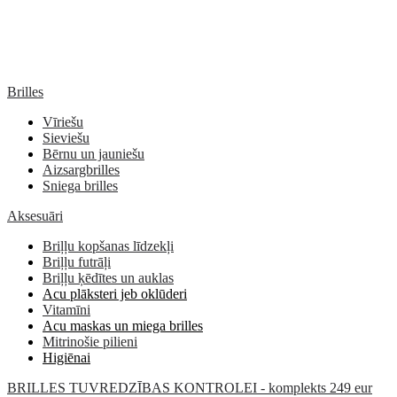
Brilles
Vīriešu
Sieviešu
Bērnu un jauniešu
Aizsargbrilles
Sniega brilles
Aksesuāri
Briļļu kopšanas līdzekļi
Briļļu futrāļi
Briļļu ķēdītes un auklas
Acu plāksteri jeb oklūderi
Vitamīni
Acu maskas un miega brilles
Mitrinošie pilieni
Higiēnai
BRILLES TUVREDZĪBAS KONTROLEI - komplekts 249 eur