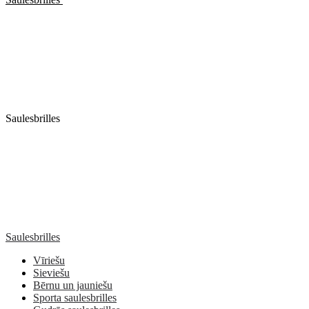
Saulesbrilles
Saulesbrilles
Vīriešu
Sieviešu
Bērnu un jauniešu
Sporta saulesbrilles