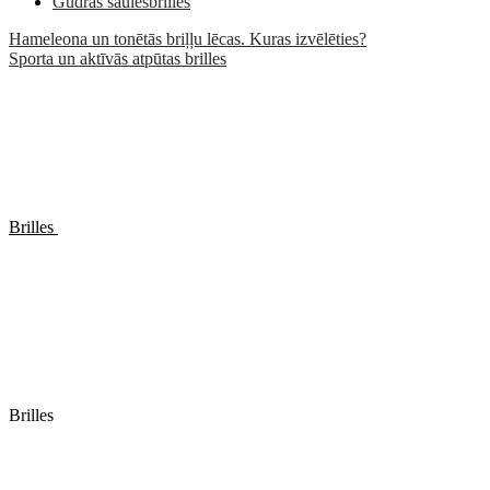
Gudrās saulesbrilles
Hameleona un tonētās briļļu lēcas. Kuras izvēlēties?
Sporta un aktīvās atpūtas brilles
Brilles
Brilles