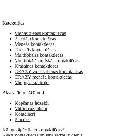
Kategorijas
Vienas dienas kontaktlēcas
2 nedēļu kontaktlēcas
Mēneša kontaktlēcas
Toriskās kontaktlēcas
Multifokālās kontaktlēcas
Multifokālās toriskās kontaktlēcas
Krāsainās kontaktlēcas
CRAZY vienas dienas kontaktlēcas
CRAZY mēneša kontaktlēcas
Miopijas kontrolei
Aksesuāri un šķīdumi
Kopšanas līdzekļi
Mitrinošie pilieni
Konteineri
Pincetes
Kā un kāpēc lietot kontaktlēcas?
Nakts kontaktlēcas un laba redze ik dienu!