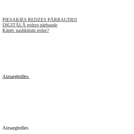
PIESAKIES REDZES PĀRBAUDEI!
DIGITĀLĀ redzes pārbaude
Kāpēc pasliktinās redze?
Aizsargbrilles
Aizsargbrilles