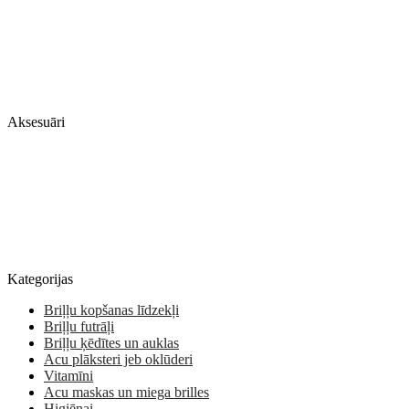
Aksesuāri
Kategorijas
Briļļu kopšanas līdzekļi
Briļļu futrāļi
Briļļu ķēdītes un auklas
Acu plāksteri jeb oklūderi
Vitamīni
Acu maskas un miega brilles
Higiēnai