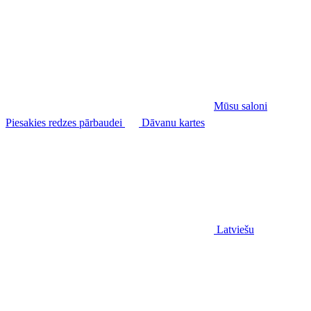
Mūsu saloni
Piesakies redzes pārbaudei
Dāvanu kartes
Latviešu