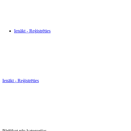
Ienākt - Reģistrēties
Ienākt - Reģistrēties
Pārlūkot pēc kategorijas