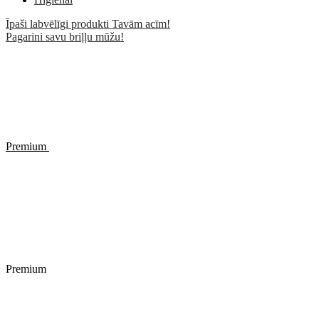
Īpaši labvēlīgi produkti Tavām acīm!
Pagarini savu briļļu mūžu!
Premium
Premium