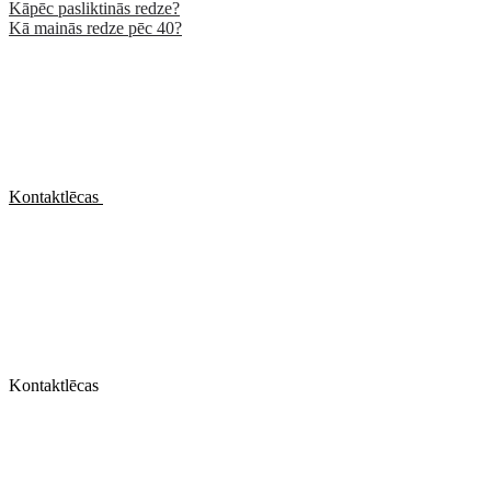
Kāpēc pasliktinās redze?
Kā mainās redze pēc 40?
Kontaktlēcas
Kontaktlēcas