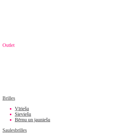
Outlet
Brilles
Vīriešu
Sieviešu
Bērnu un jauniešu
Saulesbrilles