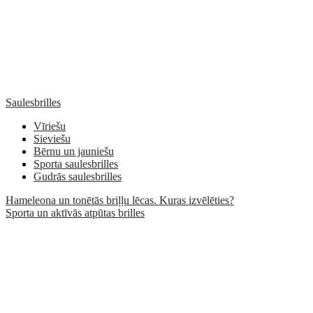
Saulesbrilles
Vīriešu
Sieviešu
Bērnu un jauniešu
Sporta saulesbrilles
Gudrās saulesbrilles
Hameleona un tonētās briļļu lēcas. Kuras izvēlēties?
Sporta un aktīvās atpūtas brilles