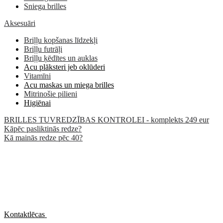
Sniega brilles
Aksesuāri
Briļļu kopšanas līdzekļi
Briļļu futrāļi
Briļļu ķēdītes un auklas
Acu plāksteri jeb oklūderi
Vitamīni
Acu maskas un miega brilles
Mitrinošie pilieni
Higiēnai
BRILLES TUVREDZĪBAS KONTROLEI - komplekts 249 eur
Kāpēc pasliktinās redze?
Kā mainās redze pēc 40?
Kontaktlēcas