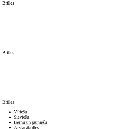
Brilles
Brilles
Brilles
Vīriešu
Sieviešu
Bērnu un jauniešu
Aizsargbrilles