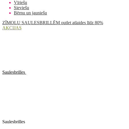
Vīriešu
Sieviešu
Bērnu un jauniešu
ZĪMOLU SAULESBRILLĒM outlet atlaides līdz 80%
AKCIJAS
Saulesbrilles
Saulesbrilles