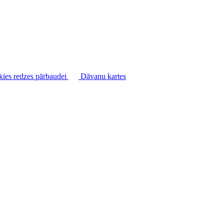
kies redzes pārbaudei
Dāvanu kartes