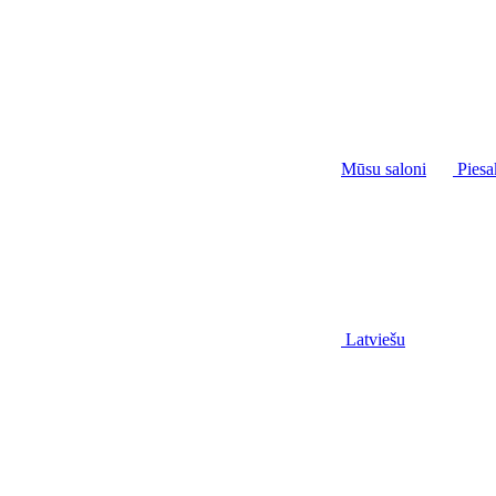
Mūsu saloni
Piesa
Latviešu