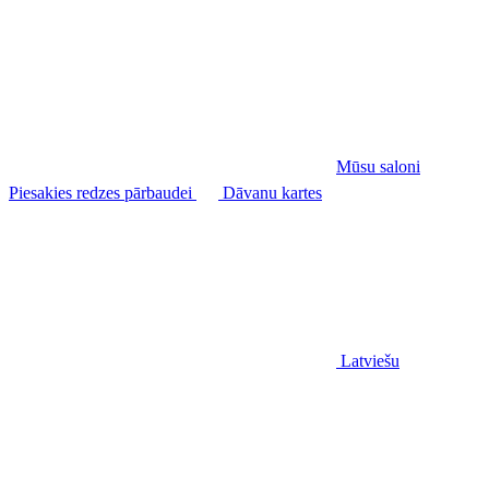
Mūsu saloni
Piesakies redzes pārbaudei
Dāvanu kartes
Latviešu