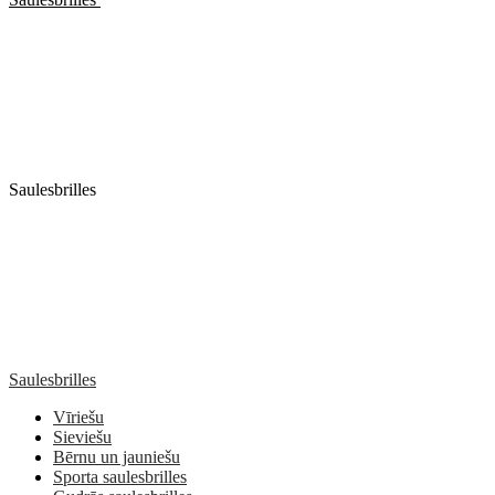
Saulesbrilles
Saulesbrilles
Vīriešu
Sieviešu
Bērnu un jauniešu
Sporta saulesbrilles