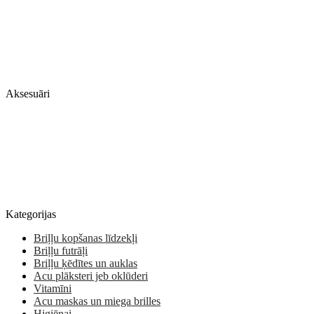
Aksesuāri
Kategorijas
Briļļu kopšanas līdzekļi
Briļļu futrāļi
Briļļu ķēdītes un auklas
Acu plāksteri jeb oklūderi
Vitamīni
Acu maskas un miega brilles
Higiēnai