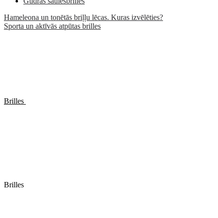
Gudrās saulesbrilles
Hameleona un tonētās briļļu lēcas. Kuras izvēlēties?
Sporta un aktīvās atpūtas brilles
Brilles
Brilles