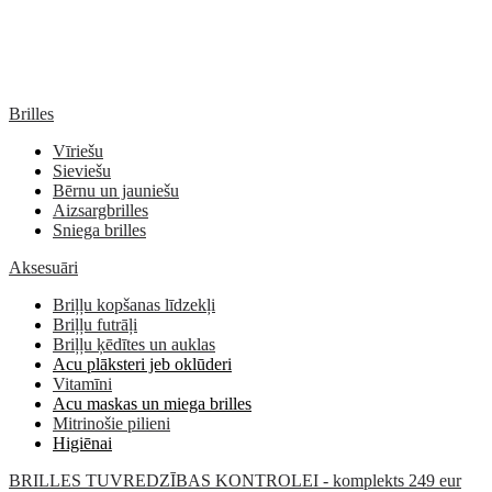
Brilles
Vīriešu
Sieviešu
Bērnu un jauniešu
Aizsargbrilles
Sniega brilles
Aksesuāri
Briļļu kopšanas līdzekļi
Briļļu futrāļi
Briļļu ķēdītes un auklas
Acu plāksteri jeb oklūderi
Vitamīni
Acu maskas un miega brilles
Mitrinošie pilieni
Higiēnai
BRILLES TUVREDZĪBAS KONTROLEI - komplekts 249 eur