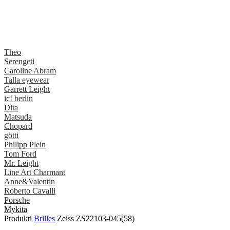
Theo
Serengeti
Caroline Abram
Talla eyewear
Garrett Leight
ic! berlin
Dita
Matsuda
Chopard
götti
Philipp Plein
Tom Ford
Mr. Leight
Line Art Charmant
Anne&Valentin
Roberto Cavalli
Porsche
Mykita
Produkti
Brilles
Zeiss ZS22103-045(58)