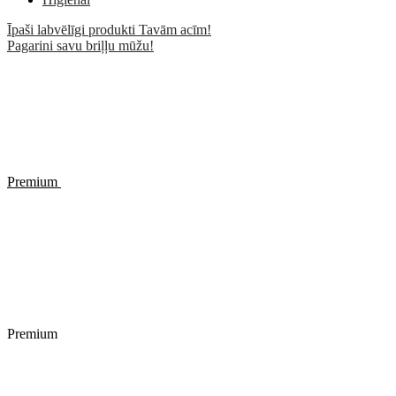
Īpaši labvēlīgi produkti Tavām acīm!
Pagarini savu briļļu mūžu!
Premium
Premium