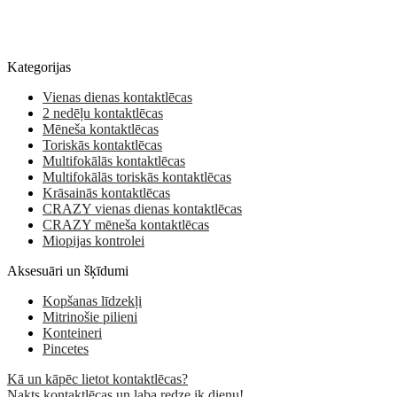
Kategorijas
Vienas dienas kontaktlēcas
2 nedēļu kontaktlēcas
Mēneša kontaktlēcas
Toriskās kontaktlēcas
Multifokālās kontaktlēcas
Multifokālās toriskās kontaktlēcas
Krāsainās kontaktlēcas
CRAZY vienas dienas kontaktlēcas
CRAZY mēneša kontaktlēcas
Miopijas kontrolei
Aksesuāri un šķīdumi
Kopšanas līdzekļi
Mitrinošie pilieni
Konteineri
Pincetes
Kā un kāpēc lietot kontaktlēcas?
Nakts kontaktlēcas un laba redze ik dienu!