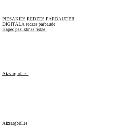
PIESAKIES REDZES PĀRBAUDEI!
DIGITĀLĀ redzes pārbaude
Kāpēc pasliktinās redze?
Aizsargbrilles
Aizsargbrilles