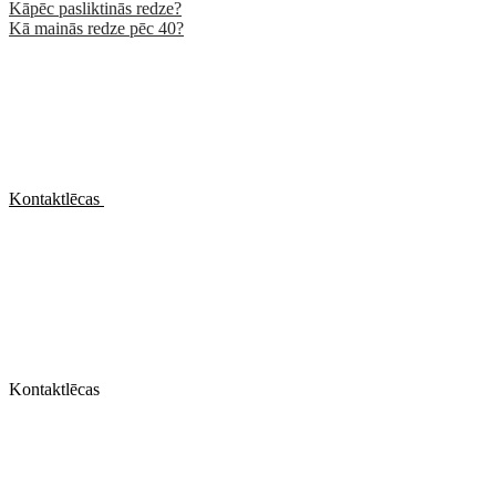
Kāpēc pasliktinās redze?
Kā mainās redze pēc 40?
Kontaktlēcas
Kontaktlēcas