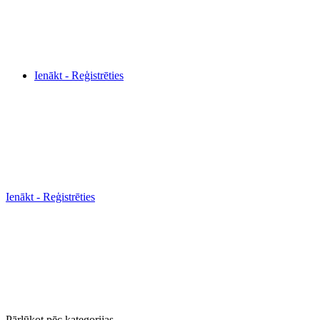
Ienākt - Reģistrēties
Ienākt - Reģistrēties
Pārlūkot pēc kategorijas