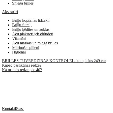
Sniega brilles
Aksesuāri
Briļļu kopšanas līdzekļi
Briļļu futrāļi
Briļļu ķēdītes un auklas
Acu plāksteri jeb oklūderi
Vitamīni
Acu maskas un miega brilles
Mitrinošie pilieni
Higiēnai
BRILLES TUVREDZĪBAS KONTROLEI - komplekts 249 eur
Kāpēc pasliktinās redze?
Kā mainās redze pēc 40?
Kontaktlēcas