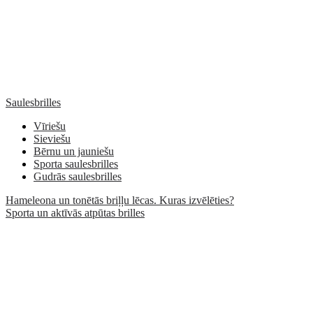
Saulesbrilles
Vīriešu
Sieviešu
Bērnu un jauniešu
Sporta saulesbrilles
Gudrās saulesbrilles
Hameleona un tonētās briļļu lēcas. Kuras izvēlēties?
Sporta un aktīvās atpūtas brilles