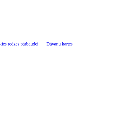
kies redzes pārbaudei
Dāvanu kartes