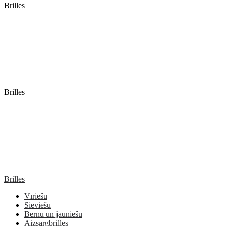
Brilles
Brilles
Brilles
Vīriešu
Sieviešu
Bērnu un jauniešu
Aizsargbrilles