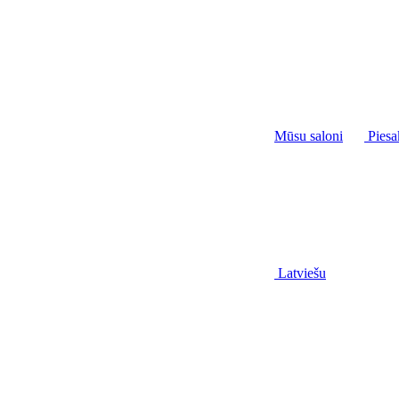
Mūsu saloni
Piesa
Latviešu