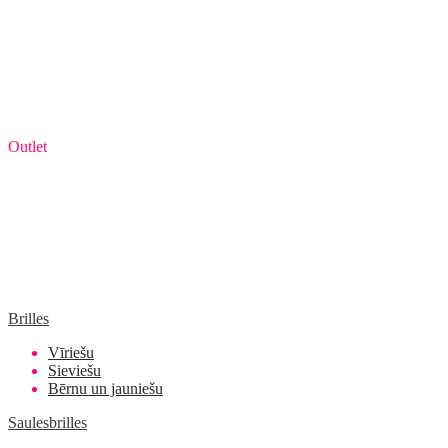
Outlet
Brilles
Vīriešu
Sieviešu
Bērnu un jauniešu
Saulesbrilles