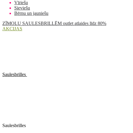
Vīriešu
Sieviešu
Bērnu un jauniešu
ZĪMOLU SAULESBRILLĒM outlet atlaides līdz 80%
AKCIJAS
Saulesbrilles
Saulesbrilles